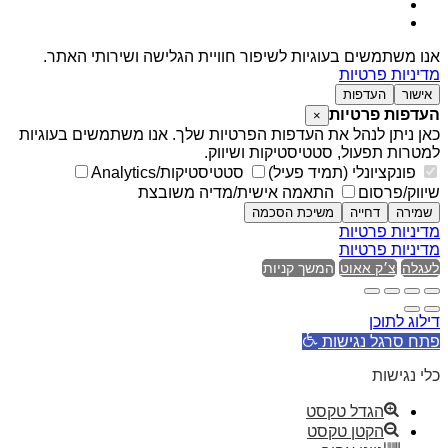
אנו משתמשים בעוגיות לשיפור חוויית הגלישה ושירותי האתר.
מדיניות פרטיות
אישור
העדפות
העדפות פרטיות
×
כאן ניתן לנהל את העדפות הפרטיות שלך. אנו משתמשים בעוגיות
למטרות תפעול, סטטיסטיקות ושיווק.
פונקציונלי (תמיד פעיל)
סטטיסטיקות/Analytics
שיווק/פרסום
התאמה אישית/מדיה משובצת
שמירה
דחייה
משיכת הסכמה
מדיניות פרטיות
מדיניות פרטיות
לעגלה
צ׳ק אאוט
המשך קניות
דילוג לתוכן
פתח סרגל נגישות
כלי נגישות
הגדל טקסט
הקטן טקסט