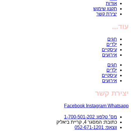
אודות
תקנון שימוש
יצירת קשר
עוד...
חגים
ילדים
עיסקיים
אירועים
חגים
ילדים
עיסקיים
אירועים
יצירת קשר
Facebook
Instagram
Whatsapp
מס׳ טלפון: 1-700-501-202
כתובת: המסגר 4, קריית ביאליק
ווצאפ: 052-671-1201