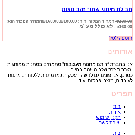
חבילת מיתוג שחור זהב נוצות
180.00
₪
המחיר המקורי היה: ₪180.00.
160.00
₪
המחיר הנוכחי הוא:
לא כולל מע״מ
₪160.00.
הוספה לסל
אודותינו
אנו בחברת “רותם מתנות מעוצבות” מתמחים במתנות ממותגות
ומזכרות לכל שלב משמח בחיים.
כמו כן, אנו פונים גם לנישה העסקית כמו מתנות ללקוחות, מתנות
לעובדים, מוצרי פרסום ועוד.
תפריט
בית
אודות
תקנון שימוש
יצירת קשר
בית