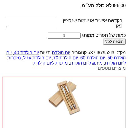
לא כולל מע״מ
₪
6.00
הקדשה אישית או שמות יש לציין
כאן
כמות של תפריט ממותג
הוספה לסל
מק"ט
a87ff679a2f3
קטגוריה
יום הולדת
תגיות
יום הולדת 40
,
יום
הולדת 50
,
יום הולדת 60
,
יום הולדת 70
,
יום הולדת עגול
,
מזכרות
ליום הולדת
,
מיתוג ליום הולדת
,
מתנות ליום הולדת
מוצרים נוספים