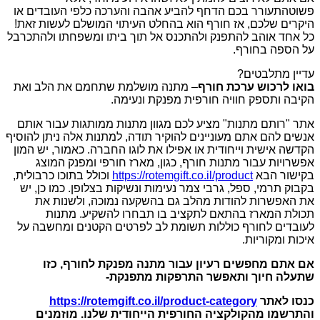
פשוטהתעורר בכם הדחף להביע אהבה והערכה כלפי העובדים או
היקרים שלכם, אז חורף הוא בהחלט העיתוי המושלם לעשות זאת!
כל אחד אוהב להתפנק ולהתכנס אל תוך ביתו ומשפחתו ולהתכרבל
על הספה בחורף.
עדיין מתלבטים?
בואו לרכוש ערכת חורף
– מתנה מושלמת שתחמם את הלב ואת
הקיבה ותספק חוויה חורפית מפנקת ונעימה.
אתר "רותם מתנות" מציע לכם מגוון מתנות ממותגות עבור אותם
אנשים להם אתם מעוניינים להוקיר תודה, למתנות אלה ניתן להוסיף
הקדשה אישית וייחודית או אפילו את לוגו החברה. כאמור, יש המון
אפשרויות עבור מתנות חורף, כגון, מארז חורפי ומפנק המוצג
בקישור הבא
https://rotemgift.co.il/product
וכולל בתוכו כרבולית,
בקבוק תרמי, ספל, גרבי צמר נעימות ונשיקות בצלופן. כמו כן, יש
את האפשרות להודות מהלב גם בהשקעה נמוכה, ולשנות את
תכולת המארז בהתאם לתקציב בו תבחרו להשקיע. מתנות
לעובדים לחורף כוללות תשומת לב לפרטים הקטנים ומחשבה על
איכות ומקוריות.
אם אתם מחפשים רעיון עבור מתנה מפנקת לחורף, כזו
שתעלה חיוך ותאפשר התרפקות מתפנקת-
כנסו לאתר
https://rotemgift.co.il/product-category
והתרשמו מהקולקציה החורפית הייחודית שלנו. מוזמנים