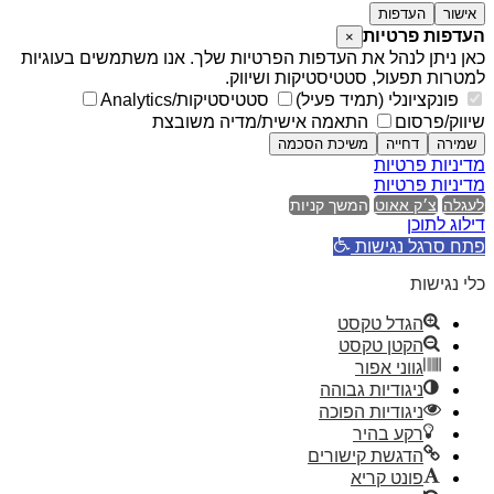
אישור
העדפות
העדפות פרטיות
×
כאן ניתן לנהל את העדפות הפרטיות שלך. אנו משתמשים בעוגיות
למטרות תפעול, סטטיסטיקות ושיווק.
פונקציונלי (תמיד פעיל)
סטטיסטיקות/Analytics
שיווק/פרסום
התאמה אישית/מדיה משובצת
שמירה
דחייה
משיכת הסכמה
מדיניות פרטיות
מדיניות פרטיות
לעגלה
צ׳ק אאוט
המשך קניות
דילוג לתוכן
פתח סרגל נגישות
כלי נגישות
הגדל טקסט
הקטן טקסט
גווני אפור
ניגודיות גבוהה
ניגודיות הפוכה
רקע בהיר
הדגשת קישורים
פונט קריא