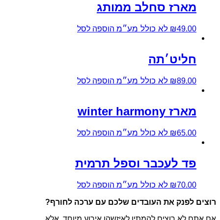
מארז סחלב ממותג
לא כולל מע״מ
49.00
₪
הוספה לסל
חליט׳תה
לא כולל מע״מ
89.00
₪
הוספה לסל
מארז winter harmony
לא כולל מע״מ
65.00
₪
הוספה לסל
פד לעכבר וספל תרמית
לא כולל מע״מ
70.00
₪
הוספה לסל
רוצים לפנק את העובדים שלכם עם ערכה לחורף?
אם אתם לא רוצים להמתין לאיזשהו אירוע מיוחד, אלא