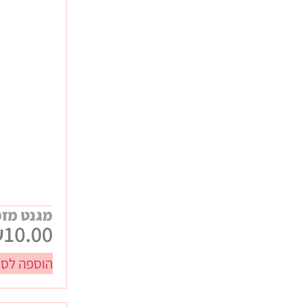
מתנות סוף שנה
כללי
חגים
חנוכה
ט"ו באב / ולנטיינס
טו בשבט
יום האישה
יום המשפחה
יום העצמאות
פורים
פסח
מגנט מזמ
₪
10.00
ראש השנה
שבועות
הוספה לסל
תחילת שנה
עיסקיים