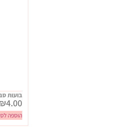
אירועים ונופשי חברה
ביגוד ממותג
כנסים ותערוכות
מתנות WELCOME לעובדים
מתנות יום הולדת
מתנות לחורף
מתנות לילדי העובדים
מתנות ללקוחות
מתנות קיץ
בועות סבו
₪
4.00
הוספה לסל