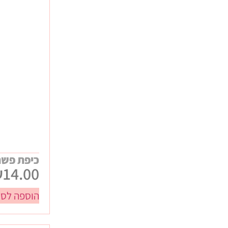
מתנות סוף שנה
כללי
חגים
חנוכה
ט"ו באב / ולנטיינס
טו בשבט
יום האישה
יום המשפחה
יום העצמאות
פורים
פסח
כיפת פשת
₪
14.00
ראש השנה
שבועות
הוספה לסל
תחילת שנה
עיסקיים