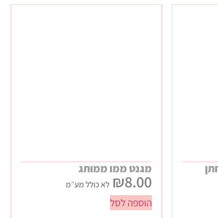
תן
מגנט ממו ממותג
₪
8.00
לא כולל מע״מ
הוספה לסל