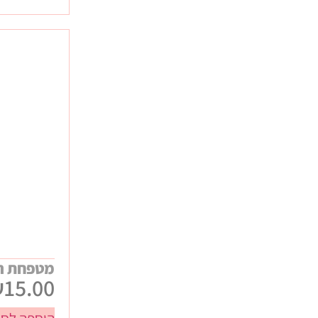
מטפחת ר
₪
15.00