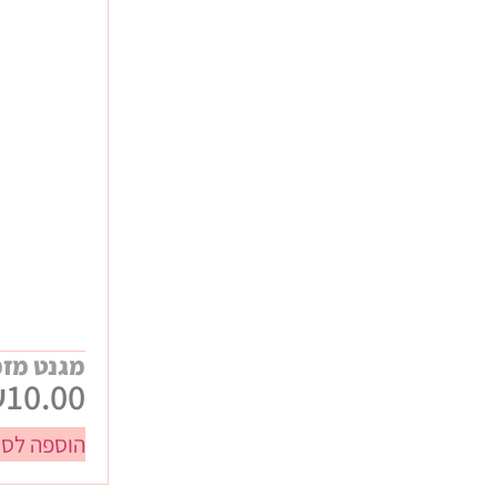
אירועים ונופשי חברה
ביגוד ממותג
כנסים ותערוכות
מתנות WELCOME לעובדים
מתנות יום הולדת
מתנות לחורף
מתנות לילדי העובדים
מתנות ללקוחות
מתנות קיץ
מגנט מזמ
₪
10.00
הוספה לסל