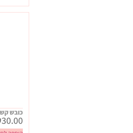
כובש קש 
₪
30.00