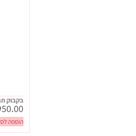
אירועים ונופשי חברה
ביגוד ממותג
כנסים ותערוכות
מתנות WELCOME לעובדים
מתנות יום הולדת
מתנות לחורף
מתנות לילדי העובדים
מתנות ללקוחות
מתנות קיץ
בקבוק תר
₪
50.00
הוספה לסל