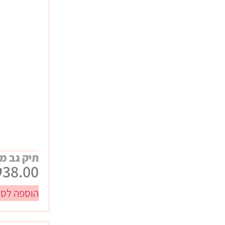
מתנות סוף שנה
כללי
חגים
חנוכה
ט"ו באב / ולנטיינס
טו בשבט
יום האישה
יום המשפחה
יום העצמאות
פורים
פסח
תיק גב מי
₪
38.00
ראש השנה
שבועות
הוספה לסל
תחילת שנה
עיסקיים