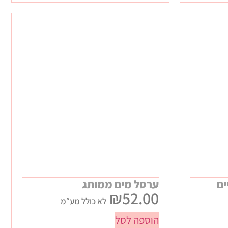
ים
ערסל מים ממותג
₪
52.00
לא כולל מע״מ
הוספה לסל