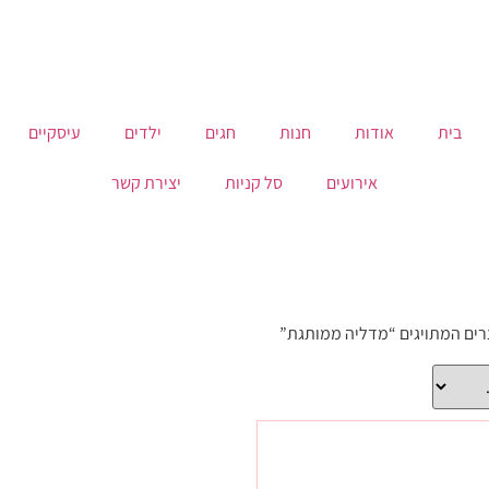
בית
אודות
חנות
חגים
ילדים
עיסקיים
אירועים
סל קניות
יצירת קשר
רים המתויגים “מדליה ממותגת”