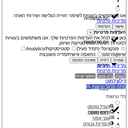
אנו משתמשים בעוגיות לשיפור חוויית הגלישה ושירותי האתר.
יום המשפחה
מדיניות פרטיות
אישור
העדפות
העדפות פרטיות
×
כאן ניתן לנהל את העדפות הפרטיות שלך. אנו משתמשים בעוגיות
יום העצמאות
למטרות תפעול, סטטיסטיקות ושיווק.
פונקציונלי (תמיד פעיל)
סטטיסטיקות/Analytics
שיווק/פרסום
התאמה אישית/מדיה משובצת
שמירה
דחייה
משיכת הסכמה
פורים
מדיניות פרטיות
מדיניות פרטיות
לעגלה
צ׳ק אאוט
המשך קניות
דילוג לתוכן
פתח סרגל נגישות
פסח
כלי נגישות
הגדל טקסט
ראש השנה
הקטן טקסט
גווני אפור
ניגודיות גבוהה