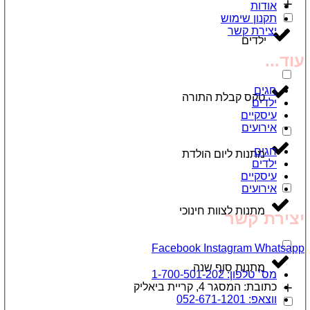
אודות
תקנון שימוש
יצירת קשר
ילדים
עוד...
חגים
טקס קבלת התורה
ילדים
עיסקיים
אירועים
חגים
מתנות ליום הולדת
ילדים
עיסקיים
אירועים
מתנות לצוות חינוכי
יצירת קשר
Facebook
Instagram
Whatsapp
מתנות סוף שנה
מס׳ טלפון: 1-700-501-202
כתובת: המסגר 4, קריית ביאליק
ווצאפ: 052-671-1201