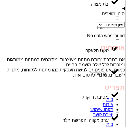
בת מצווה
סינון מוצרים
חתונה
No data was found
אודותינו
טקס חלאקה
אנו בחברת “רותם מתנות מעוצבות” מתמחים במתנות ממותגות
ומזכרות לכל שלב משמח בחיים.
כמו כן, אנו פונים גם לנישה העסקית כמו מתנות ללקוחות, מתנות
יום הולדת
לעובדים, מוצרי פרסום ועוד.
תפריט
מסיבת רווקות
בית
אודות
תקנון שימוש
יצירת קשר
ערב מקווה והפרשת חלה
בית