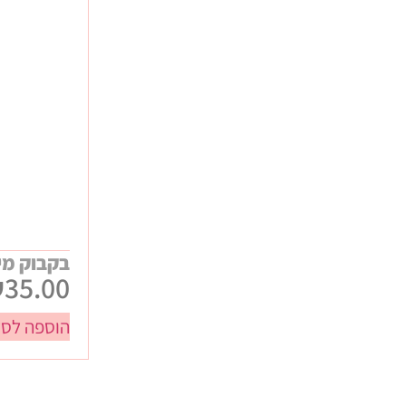
כללי
חגים
חנוכה
ט"ו באב / ולנטיינס
טו בשבט
יום האישה
יום המשפחה
יום העצמאות
פורים
פסח
בקבוק מי
₪
35.00
ראש השנה
שבועות
הוספה לסל
תחילת שנה
עיסקיים
אירועים ונופשי חברה