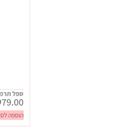
ביגוד ממותג
כנסים ותערוכות
מתנות WELCOME לעובדים
מתנות יום הולדת
מתנות לחורף
מתנות לילדי העובדים
מתנות ללקוחות
מתנות קיץ
ספל תרמי
₪
79.00
הוספה לסל