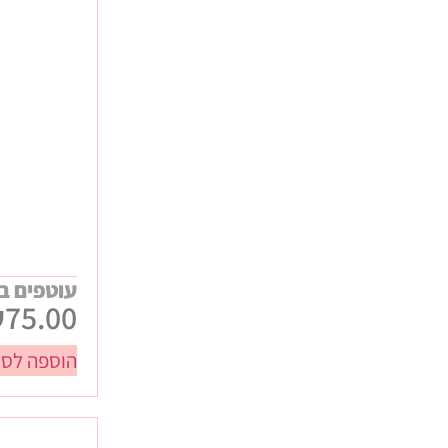
כללי
חגים
חנוכה
ט"ו באב / ולנטיינס
טו בשבט
יום האישה
יום המשפחה
יום העצמאות
פורים
פסח
עוטפים ב
₪
75.00
ראש השנה
שבועות
הוספה לסל
תחילת שנה
עיסקיים
אירועים ונופשי חברה