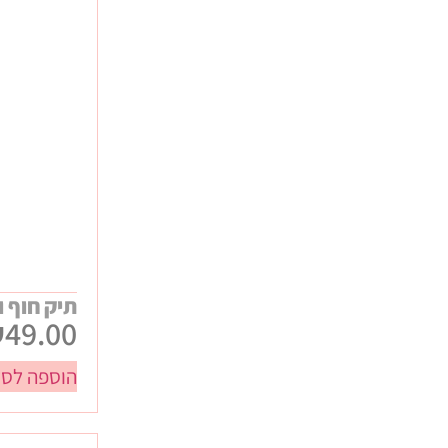
ביגוד ממותג
כנסים ותערוכות
מתנות WELCOME לעובדים
מתנות יום הולדת
מתנות לחורף
מתנות לילדי העובדים
מתנות ללקוחות
מתנות קיץ
תיק חוף ו
₪
49.00
הוספה לסל