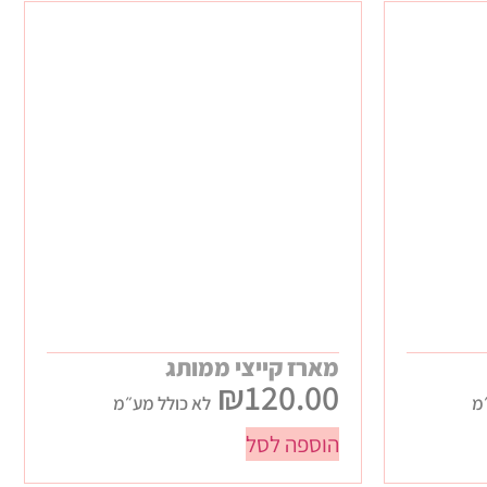
מארז קייצי ממותג
₪
120.00
מ
לא כולל מע״מ
הוספה לסל