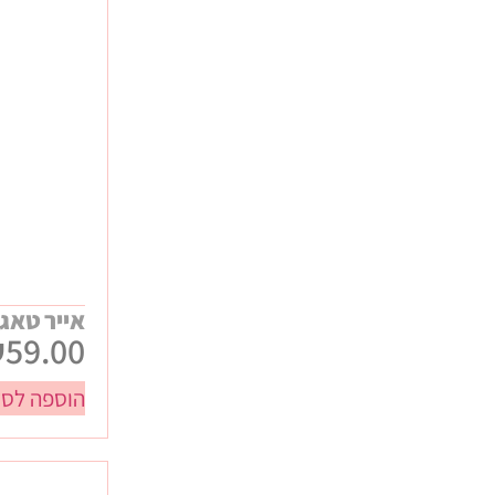
כללי
חגים
חנוכה
ט"ו באב / ולנטיינס
טו בשבט
יום האישה
יום המשפחה
יום העצמאות
פורים
פסח
אייר טאג ממו
₪
59.00
ראש השנה
שבועות
הוספה לסל
תחילת שנה
עיסקיים
אירועים ונופשי חברה