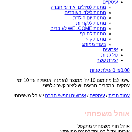
עיסקיים
מתנות לטיולים ואירועי חברה
מתנות לילדי העובדים
מתנות יום הולדת
מתנות ללקוחות
מתנות WELCOME לעובדים
מתנות לחורף
מתנות קיץ
ביגוד ממותג
אירועים
סל קניות
יצירת קשר
0.00
₪
0
עגלת קניות
שימו לב! מינימום 10 יח' ממוצר להזמנה. אספקה עד 10 ימי
עסקים. במקרים חריגים יש ליצור קשר טלפוני.
עמוד הבית
/
עיסקיים
/
אירועים ונופשי חברה
/ אוהל משפחתי
אוהל משפחתי
אוהל חוף משפחתי מתקפל
איכותי וגדול במיוחד להגנה מהשמש