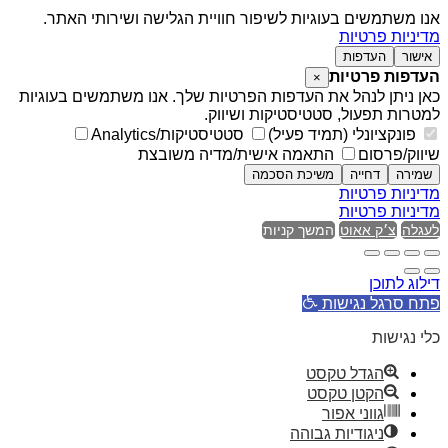
אנו משתמשים בעוגיות לשיפור חוויית הגלישה ושירותי האתר.
מדיניות פרטיות
אישור
העדפות
העדפות פרטיות
×
כאן ניתן לנהל את העדפות הפרטיות שלך. אנו משתמשים בעוגיות
למטרות תפעול, סטטיסטיקות ושיווק.
פונקציונלי (תמיד פעיל)
סטטיסטיקות/Analytics
שיווק/פרסום
התאמה אישית/מדיה משובצת
שמירה
דחייה
משיכת הסכמה
מדיניות פרטיות
מדיניות פרטיות
לעגלה
צ׳ק אאוט
המשך קניות
דילוג לתוכן
פתח סרגל נגישות
כלי נגישות
הגדל טקסט
הקטן טקסט
גווני אפור
ניגודיות גבוהה