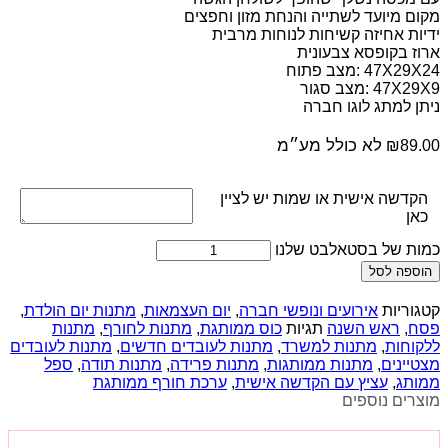
מקום מיועד לשתייה והנחת מזון וחפצים
ידיות אחיזה קשיחות לנוחות מרבית
ארוז בקופסא צבעונית
47X29X24 :מצב פתוח
47X29X9 :מצב סגור
ניתן למתג לוגו חברה
לא כולל מע״מ
₪
89.00
הקדשה אישית או שמות יש לציין
כאן
כמות של בסטאלבט שלנו
הוספה לסל
קטגוריות
אירועים ונופשי חברה
,
יום העצמאות
,
מתנות יום הולדת
,
פסח
,
ראש השנה
תגיות
כוס ממותגת
,
מתנות לחורף
,
מתנות
ללקוחות
,
מתנות למשרד
,
מתנות לעובדים חדשים
,
מתנות לעובדים
מצטיינים
,
מתנות ממותגות
,
מתנות פרידה
,
מתנות תודה
,
ספל
ממותג
,
עציץ עם הקדשה אישית
,
ערכת חורף ממותגת
מוצרים נוספים