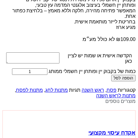
ופותחן יין חשמלי בעיצוב אלגנטי המדמה עץ טבעי,
המאפשר פתיחה מהירה, חלקה וללא מאמץ – בלחיצת כפתור
אחת.
בחריטת לייזר מותאמת אישית.
מגיע ארוז
לא כולל מע״מ
₪
109.00
הקדשה אישית או שמות יש לציין
כאן
כמות של בקבוק יין ופותחן יין חשמלי ממותג
הוספה לסל
קטגוריות
פסח
,
ראש השנה
תגיות
מתנות לחג
,
מתנות לפסח
,
מתנות לראש השנה
מוצרים נוספים
אקדח עיסוי מקצועי