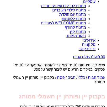
עיסקיים
מתנות לטיולים ואירועי חברה
מתנות לילדי העובדים
מתנות יום הולדת
מתנות ללקוחות
מתנות WELCOME לעובדים
מתנות לחורף
מתנות קיץ
ביגוד ממותג
אירועים
סל קניות
יצירת קשר
0.00
₪
0
עגלת קניות
שימו לב! מינימום 10 יח' ממוצר להזמנה. אספקה עד 10 ימי
עסקים. במקרים חריגים יש ליצור קשר טלפוני.
עמוד הבית
/
כללי
/
חגים
/
פסח
/ בקבוק יין ופותחן יין חשמלי
ממותג
בקבוק יין ופותחן יין חשמלי ממותג
בקבוק יין אדום 750 מ"ל מסדרת וינטג' של יקב ירושלים