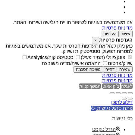
אנו משתמשים בעוגיות לשיפור חוויית הגלישה ושירותי האתר.
מדיניות פרטיות
אישור
העדפות
העדפות פרטיות
×
כאן ניתן לנהל את העדפות הפרטיות שלך. אנו משתמשים בעוגיות
למטרות תפעול, סטטיסטיקות ושיווק.
פונקציונלי (תמיד פעיל)
סטטיסטיקות/Analytics
שיווק/פרסום
התאמה אישית/מדיה משובצת
שמירה
דחייה
משיכת הסכמה
מדיניות פרטיות
מדיניות פרטיות
לעגלה
צ׳ק אאוט
המשך קניות
דילוג לתוכן
פתח סרגל נגישות
כלי נגישות
הגדל טקסט