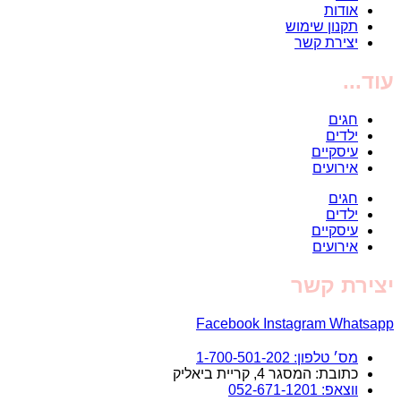
אודות
תקנון שימוש
יצירת קשר
עוד...
חגים
ילדים
עיסקיים
אירועים
חגים
ילדים
עיסקיים
אירועים
יצירת קשר
Facebook
Instagram
Whatsapp
מס׳ טלפון: 1-700-501-202
כתובת: המסגר 4, קריית ביאליק
ווצאפ: 052-671-1201