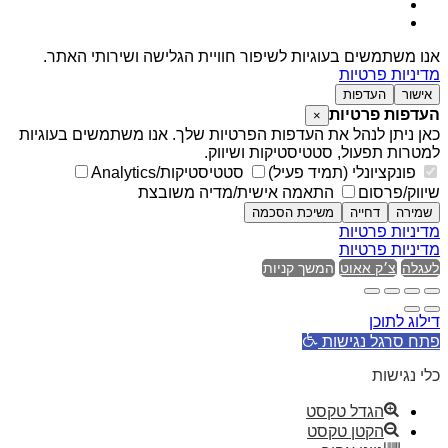
אנו משתמשים בעוגיות לשיפור חוויית הגלישה ושירותי האתר.
מדיניות פרטיות
אישור
העדפות
העדפות פרטיות
×
כאן ניתן לנהל את העדפות הפרטיות שלך. אנו משתמשים בעוגיות
למטרות תפעול, סטטיסטיקות ושיווק.
פונקציונלי (תמיד פעיל)
סטטיסטיקות/Analytics
שיווק/פרסום
התאמה אישית/מדיה משובצת
שמירה
דחייה
משיכת הסכמה
מדיניות פרטיות
מדיניות פרטיות
לעגלה
צ׳ק אאוט
המשך קניות
דילוג לתוכן
פתח סרגל נגישות
כלי נגישות
הגדל טקסט
הקטן טקסט