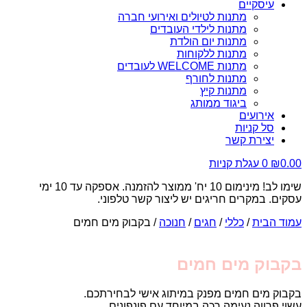
עיסקיים
מתנות לטיולים ואירועי חברה
מתנות לילדי העובדים
מתנות יום הולדת
מתנות ללקוחות
מתנות WELCOME לעובדים
מתנות לחורף
מתנות קיץ
ביגוד ממותג
אירועים
סל קניות
יצירת קשר
0.00
₪
0
עגלת קניות
שימו לב! מינימום 10 יח' ממוצר להזמנה. אספקה עד 10 ימי
עסקים. במקרים חריגים יש ליצור קשר טלפוני.
עמוד הבית
/
כללי
/
חגים
/
חנוכה
/ בקבוק מים חמים
בקבוק מים חמים
בקבוק מים חמים מפנק במיתוג אישי לבחירתכם.
עשוי פרווה נעימה רכה במיוחד עם פונפונים