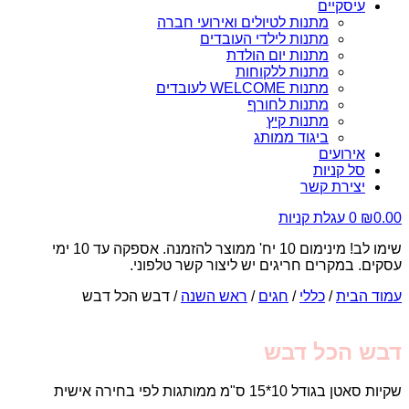
עיסקיים
מתנות לטיולים ואירועי חברה
מתנות לילדי העובדים
מתנות יום הולדת
מתנות ללקוחות
מתנות WELCOME לעובדים
מתנות לחורף
מתנות קיץ
ביגוד ממותג
אירועים
סל קניות
יצירת קשר
0.00
₪
0
עגלת קניות
שימו לב! מינימום 10 יח' ממוצר להזמנה. אספקה עד 10 ימי
עסקים. במקרים חריגים יש ליצור קשר טלפוני.
עמוד הבית
/
כללי
/
חגים
/
ראש השנה
/ דבש הכל דבש
דבש הכל דבש
שקיות סאטן בגודל 10*15 ס"מ ממותגות לפי בחירה אישית