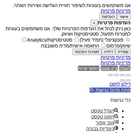
אנו משתמשים בעוגיות לשיפור חוויית הגלישה ושירותי האתר.
מדיניות פרטיות
אישור
העדפות
העדפות פרטיות
×
כאן ניתן לנהל את העדפות הפרטיות שלך. אנו משתמשים בעוגיות
למטרות תפעול, סטטיסטיקות ושיווק.
פונקציונלי (תמיד פעיל)
סטטיסטיקות/Analytics
שיווק/פרסום
התאמה אישית/מדיה משובצת
שמירה
דחייה
משיכת הסכמה
מדיניות פרטיות
מדיניות פרטיות
לעגלה
צ׳ק אאוט
המשך קניות
דילוג לתוכן
פתח סרגל נגישות
כלי נגישות
הגדל טקסט
הקטן טקסט
גווני אפור
ניגודיות גבוהה