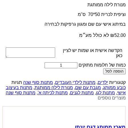
מנורת לילה ממותגת
וציפית לכרית 50*70 ס"מ
במיתוג אישי עם שם ומגוון גרפיקות לבחירה
לא כולל מע״מ
₪
52.00
הקדשה אישית או שמות יש לציין
כאן
כמות של חלומות מתוקים
הוספה לסל
קטגוריות
ילדים
,
מתנות לילדי העובדים
,
מתנות סוף שנה
תגיות
כובע ממותג
,
מגבת עם שם
,
מנורת לילה ממותגת
,
מתנות בעיצוב
אישי
,
מתנות לגן
,
מתנות לגנים
,
מתנות לכיתה א'
,
מתנות סוף שנה
מוצרים נוספים
מארז ממותג דגם יונתן