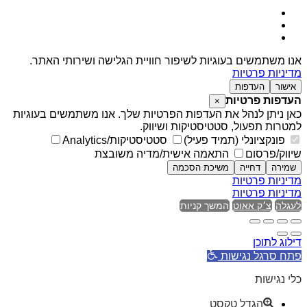
אנו משתמשים בעוגיות לשיפור חוויית הגלישה ושירותי האתר.
מדיניות פרטיות
אישור
העדפות
העדפות פרטיות
×
כאן ניתן לנהל את העדפות הפרטיות שלך. אנו משתמשים בעוגיות
למטרות תפעול, סטטיסטיקות ושיווק.
פונקציונלי (תמיד פעיל)
סטטיסטיקות/Analytics
שיווק/פרסום
התאמה אישית/מדיה משובצת
שמירה
דחייה
משיכת הסכמה
מדיניות פרטיות
מדיניות פרטיות
לעגלה
צ׳ק אאוט
המשך קניות
דילוג לתוכן
פתח סרגל נגישות
כלי נגישות
הגדל טקסט