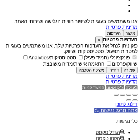
אנו משתמשים בעוגיות לשיפור חוויית הגלישה ושירותי האתר.
מדיניות פרטיות
אישור
העדפות
העדפות פרטיות
×
כאן ניתן לנהל את העדפות הפרטיות שלך. אנו משתמשים בעוגיות
למטרות תפעול, סטטיסטיקות ושיווק.
פונקציונלי (תמיד פעיל)
סטטיסטיקות/Analytics
שיווק/פרסום
התאמה אישית/מדיה משובצת
שמירה
דחייה
משיכת הסכמה
מדיניות פרטיות
מדיניות פרטיות
לעגלה
צ׳ק אאוט
המשך קניות
דילוג לתוכן
פתח סרגל נגישות
כלי נגישות
הגדל טקסט
הקטן טקסט