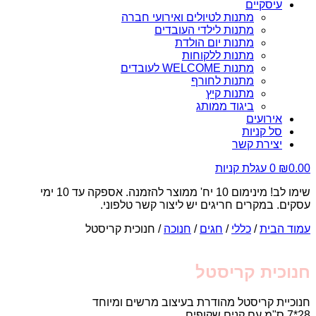
עיסקיים
מתנות לטיולים ואירועי חברה
מתנות לילדי העובדים
מתנות יום הולדת
מתנות ללקוחות
מתנות WELCOME לעובדים
מתנות לחורף
מתנות קיץ
ביגוד ממותג
אירועים
סל קניות
יצירת קשר
0.00
₪
0
עגלת קניות
שימו לב! מינימום 10 יח' ממוצר להזמנה. אספקה עד 10 ימי
עסקים. במקרים חריגים יש ליצור קשר טלפוני.
עמוד הבית
/
כללי
/
חגים
/
חנוכה
/ חנוכית קריסטל
חנוכית קריסטל
חנוכיית קריסטל מהודרת בעיצוב מרשים ומיוחד
28*7 ס"מ עם קנים שקופים.