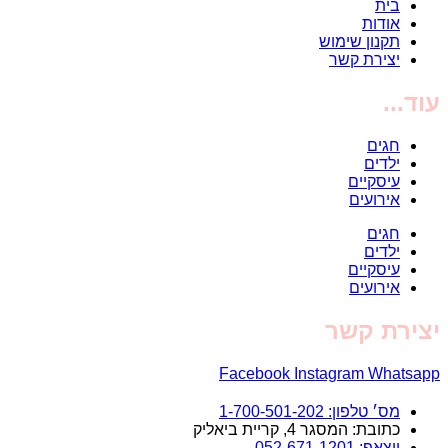
בית
אודות
תקנון שימוש
יצירת קשר
עוד...
חגים
ילדים
עיסקיים
אירועים
חגים
ילדים
עיסקיים
אירועים
יצירת קשר
Facebook
Instagram
Whatsapp
מס׳ טלפון: 1-700-501-202
כתובת: המסגר 4, קריית ביאליק
ווצאפ: 052-671-1201