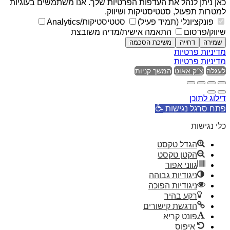
כאן ניתן לנהל את העדפות הפרטיות שלך. אנו משתמשים בעוגיות
למטרות תפעול, סטטיסטיקות ושיווק.
פונקציונלי (תמיד פעיל)
סטטיסטיקות/Analytics
שיווק/פרסום
התאמה אישית/מדיה משובצת
שמירה
דחייה
משיכת הסכמה
מדיניות פרטיות
מדיניות פרטיות
לעגלה
צ׳ק אאוט
המשך קניות
דילוג לתוכן
פתח סרגל נגישות
כלי נגישות
הגדל טקסט
הקטן טקסט
גווני אפור
ניגודיות גבוהה
ניגודיות הפוכה
רקע בהיר
הדגשת קישורים
פונט קריא
איפוס