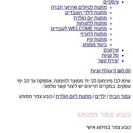
עיסקיים
מתנות לטיולים ואירועי חברה
מתנות לילדי העובדים
מתנות יום הולדת
מתנות ללקוחות
מתנות WELCOME לעובדים
מתנות לחורף
מתנות קיץ
ביגוד ממותג
אירועים
סל קניות
יצירת קשר
0.00
₪
0
עגלת קניות
שימו לב! מינימום 10 יח' ממוצר להזמנה. אספקה עד 10 ימי
עסקים. במקרים חריגים יש ליצור קשר טלפוני.
עמוד הבית
/
ילדים
/
מתנות ליום הולדת
/ כובע צמר ממותג
כובע צמר ממותג
כובע צמר במיתוג אישי