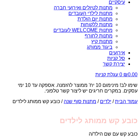
עיסקיים
מתנות לטיולים ואירועי חברה
מתנות לילדי העובדים
מתנות יום הולדת
מתנות ללקוחות
מתנות WELCOME לעובדים
מתנות לחורף
מתנות קיץ
ביגוד ממותג
אירועים
סל קניות
יצירת קשר
0.00
₪
0
עגלת קניות
שימו לב! מינימום 10 יח' ממוצר להזמנה. אספקה עד 10 ימי
עסקים. במקרים חריגים יש ליצור קשר טלפוני.
עמוד הבית
/
ילדים
/
מתנות סוף שנה
/ כובע קש ממותג לילדים
כובע קש ממותג לילדים
כובע קש עם שם הילד/ה