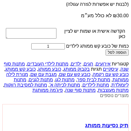
(לבנות יש אפשרות לגזרה עגולה)
לא כולל מע״מ
₪
30.00
הקדשה אישית או שמות יש לציין
כאן
כמות של כובע קש ממותג לילדים
הוספה לסל
קטגוריות
אירועים
,
חגים
,
ילדים
,
מתנות לילדי העובדים
,
מתנות סוף
שנה
,
עיסקיים
תגיות
בקבוק ממותג
,
כובע ממותג
,
כובע קש ממותג
,
כובע קש עם רקמה
,
כובע קש עם שם
,
מגבת עם שם
,
מנורת לילה
ממותגת
,
מתנות לבית ספר
,
מתנות לגן
,
מתנות לגנים
,
מתנות
ליומולדת
,
מתנות לילדים
,
מתנות לכיתה א'
,
מתנות למסיבת רווקות
,
מתנות מעוצבות
,
מתנות סוף שנה
,
פיג'מה ממותגת
מוצרים נוספים
תיק נסיעות ממותג