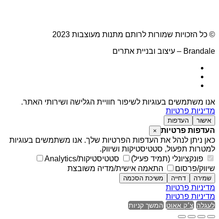
© כל הזכויות שמורות לרותם מתנות מעוצבות 2023
Brandale – עיצוב ובניית אתרים
אנו משתמשים בעוגיות לשיפור חוויית הגלישה ושירותי האתר.
מדיניות פרטיות
אישור
העדפות
העדפות פרטיות
×
כאן ניתן לנהל את העדפות הפרטיות שלך. אנו משתמשים בעוגיות
למטרות תפעול, סטטיסטיקות ושיווק.
פונקציונלי (תמיד פעיל)
סטטיסטיקות/Analytics
שיווק/פרסום
התאמה אישית/מדיה משובצת
שמירה
דחייה
משיכת הסכמה
מדיניות פרטיות
מדיניות פרטיות
לעגלה
צ׳ק אאוט
המשך קניות