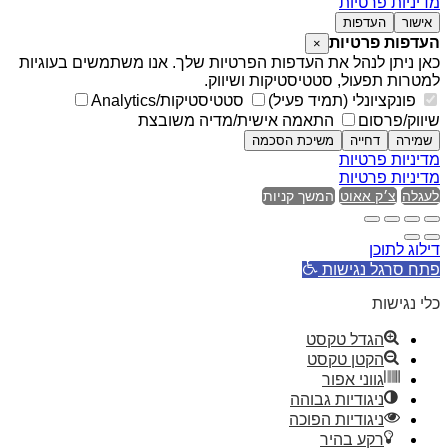
מדיניות פרטיות
אישור
העדפות
העדפות פרטיות
×
כאן ניתן לנהל את העדפות הפרטיות שלך. אנו משתמשים בעוגיות
למטרות תפעול, סטטיסטיקות ושיווק.
פונקציונלי (תמיד פעיל)
סטטיסטיקות/Analytics
שיווק/פרסום
התאמה אישית/מדיה משובצת
שמירה
דחייה
משיכת הסכמה
מדיניות פרטיות
מדיניות פרטיות
לעגלה
צ׳ק אאוט
המשך קניות
דילוג לתוכן
פתח סרגל נגישות
כלי נגישות
הגדל טקסט
הקטן טקסט
גווני אפור
ניגודיות גבוהה
ניגודיות הפוכה
רקע בהיר