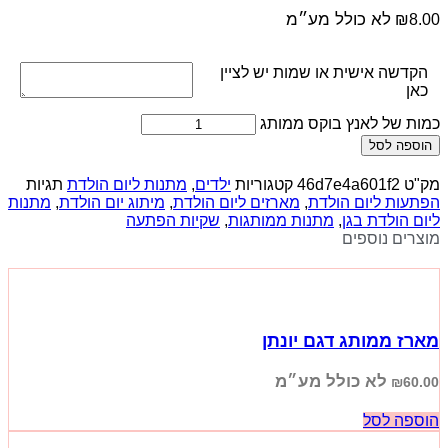
לא כולל מע״מ
₪
8.00
הקדשה אישית או שמות יש לציין
כאן
כמות של לאנץ בוקס ממותג
הוספה לסל
מק"ט
46d7e4a601f2
קטגוריות
ילדים
,
מתנות ליום הולדת
תגיות
הפתעות ליום הולדת
,
מארזים ליום הולדת
,
מיתוג יום הולדת
,
מתנות
ליום הולדת בגן
,
מתנות ממותגות
,
שקיות הפתעה
מוצרים נוספים
מארז ממותג דגם יונתן
לא כולל מע״מ
₪
60.00
הוספה לסל