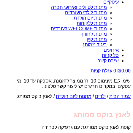
עיסקיים
מתנות לטיולים ואירועי חברה
מתנות לילדי העובדים
מתנות יום הולדת
מתנות ללקוחות
מתנות WELCOME לעובדים
מתנות לחורף
מתנות קיץ
ביגוד ממותג
אירועים
סל קניות
יצירת קשר
0.00
₪
0
עגלת קניות
שימו לב! מינימום 10 יח' ממוצר להזמנה. אספקה עד 10 ימי
עסקים. במקרים חריגים יש ליצור קשר טלפוני.
עמוד הבית
/
ילדים
/
מתנות ליום הולדת
/ לאנץ בוקס ממותג
לאנץ בוקס ממותג
קופת לאנץ בוקס ממותגת עם גרפיקה לבחירה