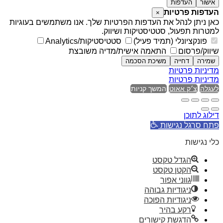
אישור
העדפות
העדפות פרטיות
×
כאן ניתן לנהל את העדפות הפרטיות שלך. אנו משתמשים בעוגיות
למטרות תפעול, סטטיסטיקות ושיווק.
פונקציונלי (תמיד פעיל)
סטטיסטיקות/Analytics
שיווק/פרסום
התאמה אישית/מדיה משובצת
שמירה
דחייה
משיכת הסכמה
מדיניות פרטיות
מדיניות פרטיות
לעגלה
צ׳ק אאוט
המשך קניות
דילוג לתוכן
פתח סרגל נגישות
כלי נגישות
הגדל טקסט
הקטן טקסט
גווני אפור
ניגודיות גבוהה
ניגודיות הפוכה
רקע בהיר
הדגשת קישורים