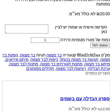
ממותגת
לא כולל מע״מ
₪
20.00
הקדשה אישית או שמות יש לציין
כאן
כמות של מארז מטפחת ודרז'ה
הוספה לסל
מק"ט
ff8ad2cfd2aa
קטגוריה
בר מצווה
תגיות
בר מצווה
,
הפקת בר
מצווה
,
חגיגות בר מצווה בכותל
,
כיפות לבר מצווה
,
מיתוג אירועים
,
מיתוג בר מצווה
,
מתנות לאורחים בר מצווה
,
מתנות לבר מצווה
,
ערכת הבדלה
,
רעיונות לבר מצווה
,
תהילים ממותגים
מוצרים נוספים
ספרון הבדלה עם בשמים
לא כולל מע״מ
₪
12.00