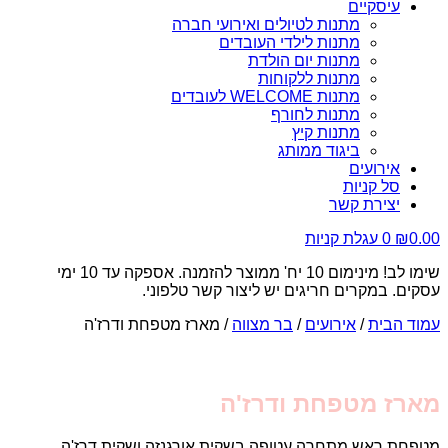
עיסקיים
מתנות לטיולים ואירועי חברה
מתנות לילדי העובדים
מתנות יום הולדת
מתנות ללקוחות
מתנות WELCOME לעובדים
מתנות לחורף
מתנות קיץ
ביגוד ממותג
אירועים
סל קניות
יצירת קשר
0.00
₪
0
עגלת קניות
שימו לב! מינימום 10 יח' ממוצר להזמנה. אספקה עד 10 ימי
עסקים. במקרים חריגים יש ליצור קשר טלפוני.
עמוד הבית
/
אירועים
/
בר מצווה
/ מארז מטפחת ודרז'ה
מארז מטפחת ודרז'ה
מטפחת ראש מתחרה עטופה בשקית אורגנזה ושקית דרז'ה