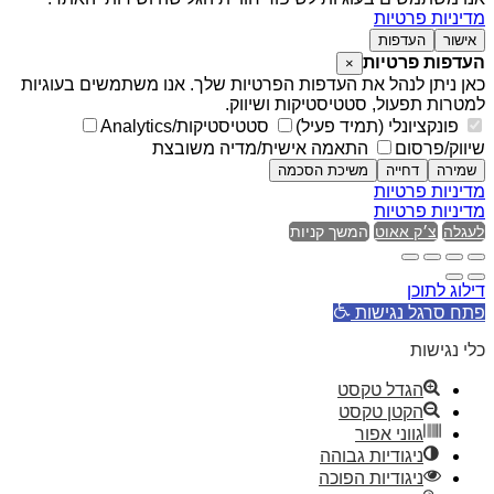
מדיניות פרטיות
אישור
העדפות
העדפות פרטיות
×
כאן ניתן לנהל את העדפות הפרטיות שלך. אנו משתמשים בעוגיות
למטרות תפעול, סטטיסטיקות ושיווק.
פונקציונלי (תמיד פעיל)
סטטיסטיקות/Analytics
שיווק/פרסום
התאמה אישית/מדיה משובצת
שמירה
דחייה
משיכת הסכמה
מדיניות פרטיות
מדיניות פרטיות
לעגלה
צ׳ק אאוט
המשך קניות
דילוג לתוכן
פתח סרגל נגישות
כלי נגישות
הגדל טקסט
הקטן טקסט
גווני אפור
ניגודיות גבוהה
ניגודיות הפוכה