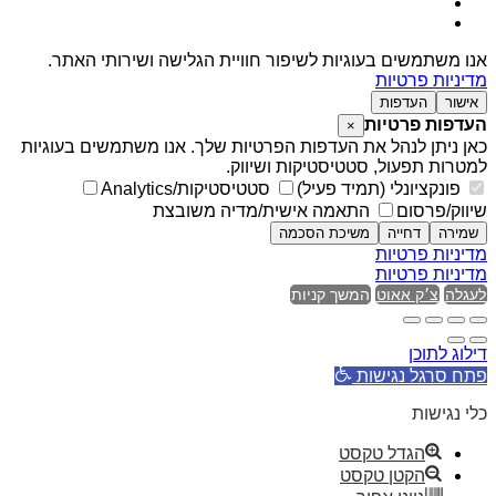
אנו משתמשים בעוגיות לשיפור חוויית הגלישה ושירותי האתר.
מדיניות פרטיות
אישור
העדפות
העדפות פרטיות
×
כאן ניתן לנהל את העדפות הפרטיות שלך. אנו משתמשים בעוגיות
למטרות תפעול, סטטיסטיקות ושיווק.
פונקציונלי (תמיד פעיל)
סטטיסטיקות/Analytics
שיווק/פרסום
התאמה אישית/מדיה משובצת
שמירה
דחייה
משיכת הסכמה
מדיניות פרטיות
מדיניות פרטיות
לעגלה
צ׳ק אאוט
המשך קניות
דילוג לתוכן
פתח סרגל נגישות
כלי נגישות
הגדל טקסט
הקטן טקסט