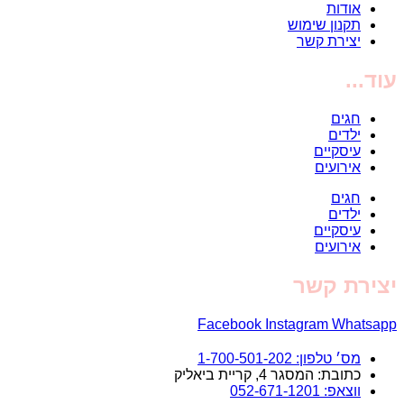
אודות
תקנון שימוש
יצירת קשר
עוד...
חגים
ילדים
עיסקיים
אירועים
חגים
ילדים
עיסקיים
אירועים
יצירת קשר
Facebook
Instagram
Whatsapp
מס׳ טלפון: 1-700-501-202
כתובת: המסגר 4, קריית ביאליק
ווצאפ: 052-671-1201