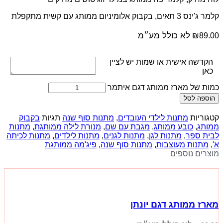
קלמר ג'ינס 3 תאים, בקבוק אלומיניום ממותג עם קשית מתקפלת
לא כולל מע״מ
₪
89.00
הקדשה אישית או שמות יש לציין
כאן
כמות של מארז ממותג דגם איתמר
הוספה לסל
קטגוריות
מתנות לילדי העובדים
,
מתנות סוף שנה
תגיות
בקבוק
ממותג
,
כובע ממותג
,
מגבת עם שם
,
מנורת לילה ממותגת
,
מתנות
לבית ספר
,
מתנות לגן
,
מתנות לגנים
,
מתנות לילדים
,
מתנות לכיתה
א'
,
מתנות מעוצבות
,
מתנות סוף שנה
,
פיג'מה ממותגת
מוצרים נוספים
מארז ממותג דגם יונתן