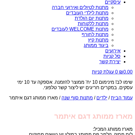
עיסקיים
מתנות לטיולים ואירועי חברה
מתנות לילדי העובדים
מתנות יום הולדת
מתנות ללקוחות
מתנות WELCOME לעובדים
מתנות לחורף
מתנות קיץ
ביגוד ממותג
אירועים
סל קניות
יצירת קשר
0.00
₪
0
עגלת קניות
שימו לב! מינימום 10 יח' ממוצר להזמנה. אספקה עד 10 ימי
עסקים. במקרים חריגים יש ליצור קשר טלפוני.
עמוד הבית
/
ילדים
/
מתנות סוף שנה
/ מארז ממותג דגם איתמר
מארז ממותג דגם איתמר
מארז ממותג המכיל:
לוח מחיק, קלמר פח ממותג במילוי זוג טושים מחיקים