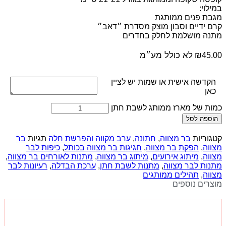
במילוי:
מגבת פנים ממותגת
קרם ידיים וסבון מוצק מסדרת ״דאב״
מתנה מושלמת לחלק בחדרים
לא כולל מע״מ
₪
45.00
הקדשה אישית או שמות יש לציין
כאן
כמות של מארז ממותג לשבת חתן
הוספה לסל
קטגוריות
בר מצווה
,
חתונה
,
ערב מקווה והפרשת חלה
תגיות
בר
מצווה
,
הפקת בר מצווה
,
חגיגות בר מצווה בכותל
,
כיפות לבר
מצווה
,
מיתוג אירועים
,
מיתוג בר מצווה
,
מתנות לאורחים בר מצווה
,
מתנות לבר מצווה
,
מתנות לשבת חתן
,
ערכת הבדלה
,
רעיונות לבר
מצווה
,
תהילים ממותגים
מוצרים נוספים