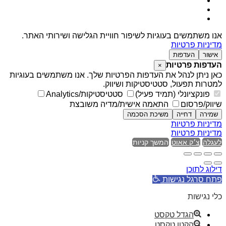
אנו משתמשים בעוגיות לשיפור חוויית הגלישה ושירותי האתר.
מדיניות פרטיות
אישור
העדפות
העדפות פרטיות
×
כאן ניתן לנהל את העדפות הפרטיות שלך. אנו משתמשים בעוגיות
למטרות תפעול, סטטיסטיקות ושיווק.
פונקציונלי (תמיד פעיל)
סטטיסטיקות/Analytics
שיווק/פרסום
התאמה אישית/מדיה משובצת
שמירה
דחייה
משיכת הסכמה
מדיניות פרטיות
מדיניות פרטיות
לעגלה
צ׳ק אאוט
המשך קניות
דילוג לתוכן
פתח סרגל נגישות
כלי נגישות
הגדל טקסט
הקטן טקסט