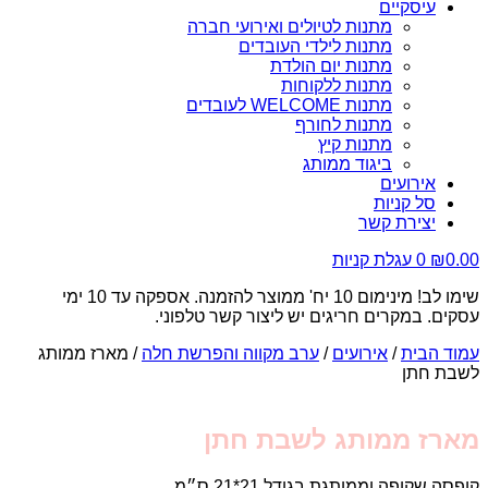
עיסקיים
מתנות לטיולים ואירועי חברה
מתנות לילדי העובדים
מתנות יום הולדת
מתנות ללקוחות
מתנות WELCOME לעובדים
מתנות לחורף
מתנות קיץ
ביגוד ממותג
אירועים
סל קניות
יצירת קשר
0.00
₪
0
עגלת קניות
שימו לב! מינימום 10 יח' ממוצר להזמנה. אספקה עד 10 ימי
עסקים. במקרים חריגים יש ליצור קשר טלפוני.
עמוד הבית
/
אירועים
/
ערב מקווה והפרשת חלה
/ מארז ממותג
לשבת חתן
מארז ממותג לשבת חתן
קופסה שקופה וממותגת בגודל 21*21 ס״מ