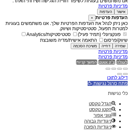
אנו משתמשים בעוגיות לשיפור חוויית הגלישה ושירותי האתר.
מדיניות פרטיות
אישור
העדפות
העדפות פרטיות
×
כאן ניתן לנהל את העדפות הפרטיות שלך. אנו משתמשים בעוגיות
למטרות תפעול, סטטיסטיקות ושיווק.
פונקציונלי (תמיד פעיל)
סטטיסטיקות/Analytics
שיווק/פרסום
התאמה אישית/מדיה משובצת
שמירה
דחייה
משיכת הסכמה
מדיניות פרטיות
מדיניות פרטיות
לעגלה
צ׳ק אאוט
המשך קניות
דילוג לתוכן
פתח סרגל נגישות
כלי נגישות
הגדל טקסט
הקטן טקסט
גווני אפור
ניגודיות גבוהה
ניגודיות הפוכה