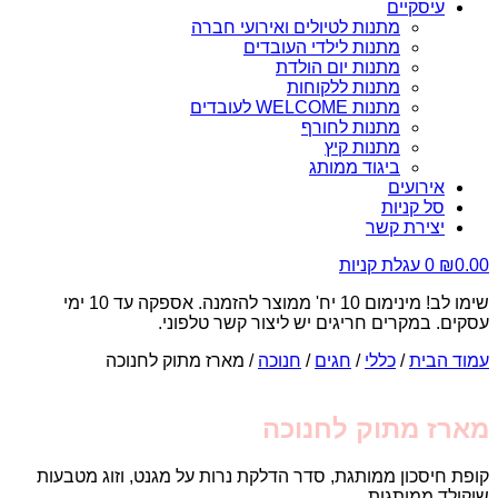
עיסקיים
מתנות לטיולים ואירועי חברה
מתנות לילדי העובדים
מתנות יום הולדת
מתנות ללקוחות
מתנות WELCOME לעובדים
מתנות לחורף
מתנות קיץ
ביגוד ממותג
אירועים
סל קניות
יצירת קשר
0.00
₪
0
עגלת קניות
שימו לב! מינימום 10 יח' ממוצר להזמנה. אספקה עד 10 ימי
עסקים. במקרים חריגים יש ליצור קשר טלפוני.
עמוד הבית
/
כללי
/
חגים
/
חנוכה
/ מארז מתוק לחנוכה
מארז מתוק לחנוכה
קופת חיסכון ממותגת, סדר הדלקת נרות על מגנט, וזוג מטבעות
שוקולד ממותגות