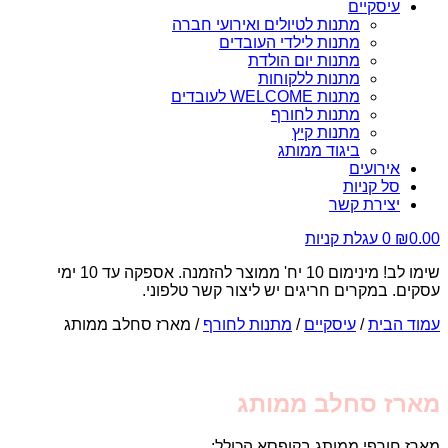
עיסקיים
מתנות לטיולים ואירועי חברה
מתנות לילדי העובדים
מתנות יום הולדת
מתנות ללקוחות
מתנות WELCOME לעובדים
מתנות לחורף
מתנות קיץ
ביגוד ממותג
אירועים
סל קניות
יצירת קשר
0.00
₪
0
עגלת קניות
שימו לב! מינימום 10 יח' ממוצר להזמנה. אספקה עד 10 ימי
עסקים. במקרים חריגים יש ליצור קשר טלפוני.
עמוד הבית
/
עיסקיים
/
מתנות לחורף
/ מארז סחלב ממותג
מארז סחלב ממותג
מארז חורפי ממותג בקופסא הכולל: