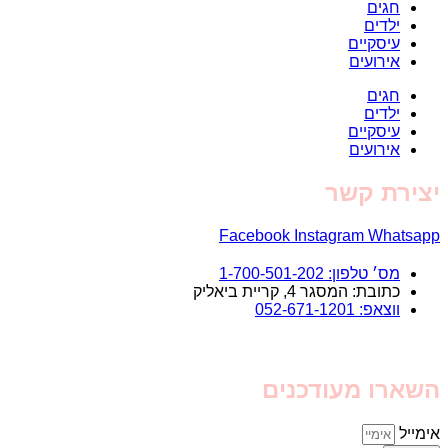
חגים
ילדים
עיסקיים
אירועים
חגים
ילדים
עיסקיים
אירועים
יצירת קשר
Facebook
Instagram
Whatsapp
מס׳ טלפון: 1-700-501-202
כתובת: המסגר 4, קריית ביאליק
ווצאפ: 052-671-1201
השארו מעודכנים
אימייל