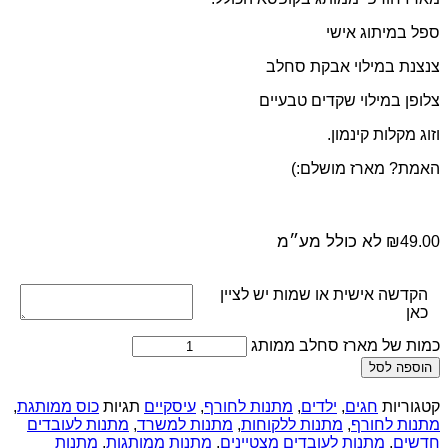
ספל במיתוג אישי
צנצנת במילוי אבקת סחלב
צלופן במילוי שקדים טבעיים
וזוג מקלות קינמון.
האמת? מארז מושלם:)
לא כולל מע״מ
₪
49.00
הקדשה אישית או שמות יש לציין
כאן
כמות של מארז סחלב ממותג
הוספה לסל
קטגוריות
חגים
,
ילדים
,
מתנות לחורף
,
עיסקיים
תגיות
כוס ממותגת
,
מתנות לחורף
,
מתנות ללקוחות
,
מתנות למשרד
,
מתנות לעובדים
חדשים
,
מתנות לעובדים מצטיינים
,
מתנות ממותגות
,
מתנות