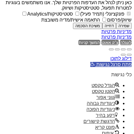
כאן ניתן לנהל את העדפות הפרטיות שלך. אנו משתמשים בעוגיות
למטרות תפעול, סטטיסטיקות ושיווק.
פונקציונלי (תמיד פעיל)
סטטיסטיקות/Analytics
שיווק/פרסום
התאמה אישית/מדיה משובצת
שמירה
דחייה
משיכת הסכמה
מדיניות פרטיות
מדיניות פרטיות
לעגלה
צ׳ק אאוט
המשך קניות
דילוג לתוכן
פתח סרגל נגישות
כלי נגישות
הגדל טקסט
הקטן טקסט
גווני אפור
ניגודיות גבוהה
ניגודיות הפוכה
רקע בהיר
הדגשת קישורים
פונט קריא
איפוס