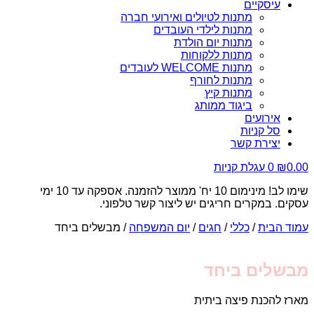
עיסקיים
מתנות לטיולים ואירועי חברה
מתנות לילדי העובדים
מתנות יום הולדת
מתנות ללקוחות
מתנות WELCOME לעובדים
מתנות לחורף
מתנות קיץ
ביגוד ממותג
אירועים
סל קניות
יצירת קשר
0.00
₪
0
עגלת קניות
שימו לב! מינימום 10 יח' ממוצר להזמנה. אספקה עד 10 ימי
עסקים. במקרים חריגים יש ליצור קשר טלפוני.
עמוד הבית
/
כללי
/
חגים
/
יום המשפחה
/ מבשלים ביחד
מבשלים ביחד
מארז להכנת פיצה ביתית