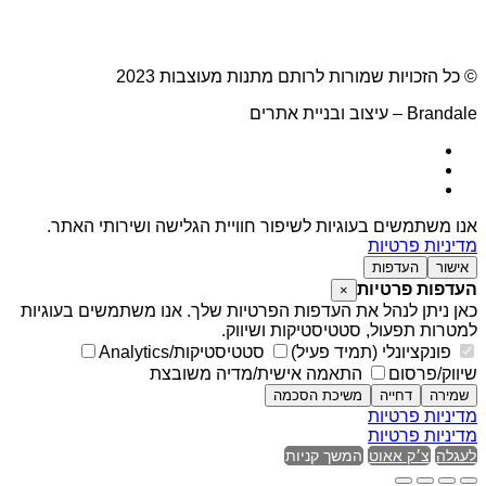
© כל הזכויות שמורות לרותם מתנות מעוצבות 2023
Brandale – עיצוב ובניית אתרים
אנו משתמשים בעוגיות לשיפור חוויית הגלישה ושירותי האתר.
מדיניות פרטיות
אישור
העדפות
העדפות פרטיות
×
כאן ניתן לנהל את העדפות הפרטיות שלך. אנו משתמשים בעוגיות
למטרות תפעול, סטטיסטיקות ושיווק.
פונקציונלי (תמיד פעיל)
סטטיסטיקות/Analytics
שיווק/פרסום
התאמה אישית/מדיה משובצת
שמירה
דחייה
משיכת הסכמה
מדיניות פרטיות
מדיניות פרטיות
לעגלה
צ׳ק אאוט
המשך קניות