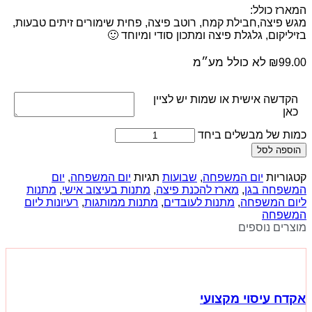
המארז כולל:
מגש פיצה,חבילת קמח, רוטב פיצה, פחית שימורים זיתים טבעות,
בזיליקום, גלגלת פיצה ומתכון סודי ומיוחד 🙂
לא כולל מע״מ
₪
99.00
הקדשה אישית או שמות יש לציין
כאן
כמות של מבשלים ביחד
הוספה לסל
קטגוריות
יום המשפחה
,
שבועות
תגיות
יום המשפחה
,
יום
המשפחה בגן
,
מארז להכנת פיצה
,
מתנות בעיצוב אישי
,
מתנות
ליום המשפחה
,
מתנות לעובדים
,
מתנות ממותגות
,
רעיונות ליום
המשפחה
מוצרים נוספים
אקדח עיסוי מקצועי