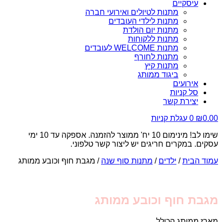
עיסקיים
מתנות לטיולים ואירועי חברה
מתנות לילדי העובדים
מתנות יום הולדת
מתנות ללקוחות
מתנות WELCOME לעובדים
מתנות לחורף
מתנות קיץ
ביגוד ממותג
אירועים
סל קניות
יצירת קשר
0.00
₪
0
עגלת קניות
שימו לב! מינימום 10 יח' ממוצר להזמנה. אספקה עד 10 ימי
עסקים. במקרים חריגים יש ליצור קשר טלפוני.
עמוד הבית
/
ילדים
/
מתנות סוף שנה
/ מגבת חוף וכובע ממותג
מגבת חוף וכובע ממותג
מארז ממותג הכולל