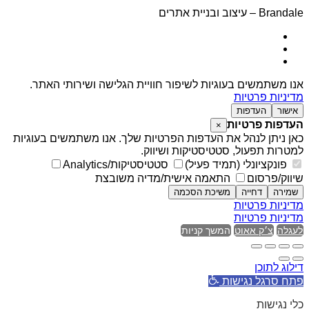
Brandale – עיצוב ובניית אתרים
אנו משתמשים בעוגיות לשיפור חוויית הגלישה ושירותי האתר.
מדיניות פרטיות
אישור
העדפות
העדפות פרטיות
×
כאן ניתן לנהל את העדפות הפרטיות שלך. אנו משתמשים בעוגיות
למטרות תפעול, סטטיסטיקות ושיווק.
פונקציונלי (תמיד פעיל)
סטטיסטיקות/Analytics
שיווק/פרסום
התאמה אישית/מדיה משובצת
שמירה
דחייה
משיכת הסכמה
מדיניות פרטיות
מדיניות פרטיות
לעגלה
צ׳ק אאוט
המשך קניות
דילוג לתוכן
פתח סרגל נגישות
כלי נגישות