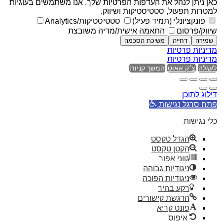
כאן ניתן לנהל את העדפות הפרטיות שלך. אנו משתמשים בעוגיות
למטרות תפעול, סטטיסטיקות ושיווק.
פונקציונלי (תמיד פעיל)
סטטיסטיקות/Analytics
שיווק/פרסום
התאמה אישית/מדיה משובצת
שמירה
דחייה
משיכת הסכמה
מדיניות פרטיות
מדיניות פרטיות
לעגלה
צ׳ק אאוט
המשך קניות
דילוג לתוכן
פתח סרגל נגישות
כלי נגישות
הגדל טקסט
הקטן טקסט
גווני אפור
ניגודיות גבוהה
ניגודיות הפוכה
רקע בהיר
הדגשת קישורים
פונט קריא
איפוס