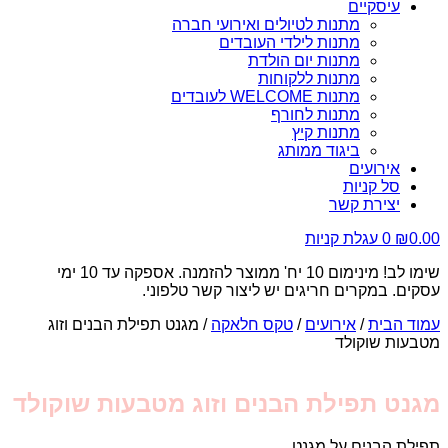
עיסקיים
מתנות לטיולים ואירועי חברה
מתנות לילדי העובדים
מתנות יום הולדת
מתנות ללקוחות
מתנות WELCOME לעובדים
מתנות לחורף
מתנות קיץ
ביגוד ממותג
אירועים
סל קניות
יצירת קשר
0.00
₪
0
עגלת קניות
שימו לב! מינימום 10 יח' ממוצר להזמנה. אספקה עד 10 ימי
עסקים. במקרים חריגים יש ליצור קשר טלפוני.
עמוד הבית
/
אירועים
/
טקס חלאקה
/ מגנט תפילת הבנים וזוג
מטבעות שוקולד
מגנט תפילת הבנים וזוג מטבעות שוקולד
תפילת הבנים על מגנט