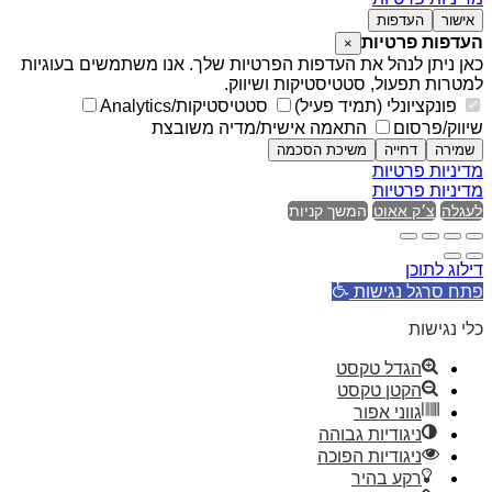
אישור
העדפות
העדפות פרטיות
×
כאן ניתן לנהל את העדפות הפרטיות שלך. אנו משתמשים בעוגיות
למטרות תפעול, סטטיסטיקות ושיווק.
פונקציונלי (תמיד פעיל)
סטטיסטיקות/Analytics
שיווק/פרסום
התאמה אישית/מדיה משובצת
שמירה
דחייה
משיכת הסכמה
מדיניות פרטיות
מדיניות פרטיות
לעגלה
צ׳ק אאוט
המשך קניות
דילוג לתוכן
פתח סרגל נגישות
כלי נגישות
הגדל טקסט
הקטן טקסט
גווני אפור
ניגודיות גבוהה
ניגודיות הפוכה
רקע בהיר