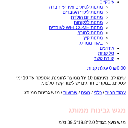
עיסקיים
מתנות לטיולים ואירועי חברה
מתנות לילדי העובדים
מתנות יום הולדת
מתנות ללקוחות
מתנות WELCOME לעובדים
מתנות לחורף
מתנות קיץ
ביגוד ממותג
אירועים
סל קניות
יצירת קשר
0.00
₪
0
עגלת קניות
שימו לב! מינימום 10 יח' ממוצר להזמנה. אספקה עד 10 ימי
עסקים. במקרים חריגים יש ליצור קשר טלפוני.
עמוד הבית
/
כללי
/
חגים
/
שבועות
/ מגש גבינות ממותג
מגש גבינות ממותג
מגש מעץ בגודל
39.5*19.8*2.0
ס”מ.