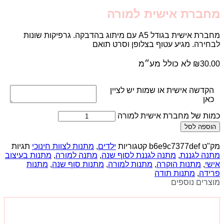
מחברת אישית למורה
מחברת אישית בגודל A5 עם מיתוג בהדבקה. גרפיקות שונות
לבחירה. מגיע עטוף בצלופן וסרט תואם
לא כולל מע״מ
₪
30.00
הקדשה אישית או שמות יש לציין
כאן
כמות של מחברת אישית למורה
הוספה לסל
מק"ט
b6e9c7377def
קטגוריות
ילדים
,
מתנות לצוות חינוכי
תגיות
מתנה לגננת
,
מתנה לגננת לסוף שנה
,
מתנה למורה
,
מתנות בעיצוב
אישי
,
מתנות הוקרה
,
מתנות למורה
,
מתנות סוף שנה
,
מתנות
פרידה
,
מתנות תודה
מוצרים נוספים