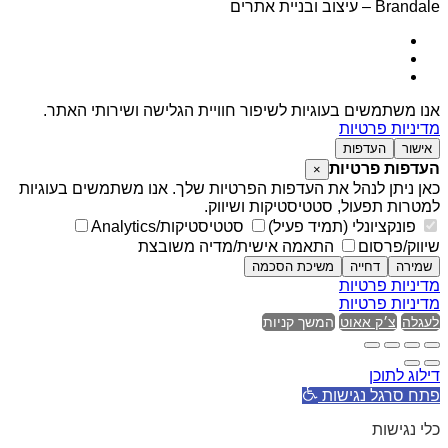
Brandale – עיצוב ובניית אתרים
אנו משתמשים בעוגיות לשיפור חוויית הגלישה ושירותי האתר.
מדיניות פרטיות
אישור
העדפות
העדפות פרטיות
×
כאן ניתן לנהל את העדפות הפרטיות שלך. אנו משתמשים בעוגיות
למטרות תפעול, סטטיסטיקות ושיווק.
פונקציונלי (תמיד פעיל)
סטטיסטיקות/Analytics
שיווק/פרסום
התאמה אישית/מדיה משובצת
שמירה
דחייה
משיכת הסכמה
מדיניות פרטיות
מדיניות פרטיות
לעגלה
צ׳ק אאוט
המשך קניות
דילוג לתוכן
פתח סרגל נגישות
כלי נגישות