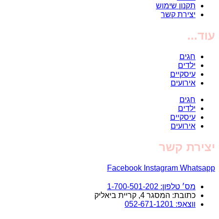
תקנון שימוש
יצירת קשר
עוד...
חגים
ילדים
עיסקיים
אירועים
חגים
ילדים
עיסקיים
אירועים
יצירת קשר
Facebook
Instagram
Whatsapp
מס׳ טלפון: 1-700-501-202
כתובת: המסגר 4, קריית ביאליק
ווצאפ: 052-671-1201