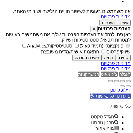
אנו משתמשים בעוגיות לשיפור חוויית הגלישה ושירותי האתר.
מדיניות פרטיות
אישור
העדפות
העדפות פרטיות
×
כאן ניתן לנהל את העדפות הפרטיות שלך. אנו משתמשים בעוגיות
למטרות תפעול, סטטיסטיקות ושיווק.
פונקציונלי (תמיד פעיל)
סטטיסטיקות/Analytics
שיווק/פרסום
התאמה אישית/מדיה משובצת
שמירה
דחייה
משיכת הסכמה
מדיניות פרטיות
מדיניות פרטיות
לעגלה
צ׳ק אאוט
המשך קניות
דילוג לתוכן
פתח סרגל נגישות
כלי נגישות
הגדל טקסט
הקטן טקסט
גווני אפור