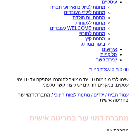
עיסקיים
מתנות לטיולים ואירועי חברה
מתנות לילדי העובדים
מתנות יום הולדת
מתנות ללקוחות
מתנות WELCOME לעובדים
מתנות לחורף
מתנות קיץ
ביגוד ממותג
אירועים
סל קניות
יצירת קשר
0.00
₪
0
עגלת קניות
שימו לב! מינימום 10 יח' ממוצר להזמנה. אספקה עד 10 ימי
עסקים. במקרים חריגים יש ליצור קשר טלפוני.
עמוד הבית
/
ילדים
/
מתנות לצוות חינוכי
/ מחברת דמוי עור
בחריטה אישית
מחברת דמוי עור בחריטה אישית
מחברת A5