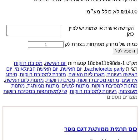
לא כולל מע״מ
₪
14.00
הקדשה אישית או שמות יש לציין
כאן
כמות של מחזיק מפתחות בצורת לק
הוספה לסל
מק"ט
18dbe11b98da-1
קטגוריות
יום האישה
,
מסיבת רווקות
תגיות
bachelorette party
,
יום האישה
,
יום האישה הבינלאומי
,
יום
האישה רעיונות
,
מארז ליום האישה
,
מזכרת למסיבת רווקות
,
מיתוג
אירועים
,
מיתוג מסיבת רווקות
,
מסיבת רווקות
,
מתנות ליום האישה
,
מתנות למסיבת רווקות
,
מתנות לנשים
,
מתנות ממותגת
,
מתנות
מעוצבות
,
רעיונות למסיבת רווקות
,
שי למשתתפות במסיבת רווקות
מוצרים נוספים
כוס תרמית ממותגת דגם נופר