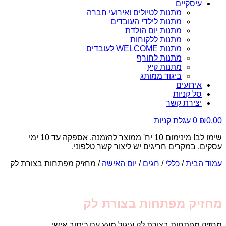
עיסקיים
מתנות לטיולים ואירועי חברה
מתנות לילדי העובדים
מתנות יום הולדת
מתנות ללקוחות
מתנות WELCOME לעובדים
מתנות לחורף
מתנות קיץ
ביגוד ממותג
אירועים
סל קניות
יצירת קשר
0.00
₪
0
עגלת קניות
שימו לב! מינימום 10 יח' ממוצר להזמנה. אספקה עד 10 ימי
עסקים. במקרים חריגים יש ליצור קשר טלפוני.
עמוד הבית
/
כללי
/
חגים
/
יום האישה
/ מחזיק מפתחות בצורת לק
מחזיק מפתחות בצורת לק
מחזיק מפתחות בצורת לק עיגול מעץ עם כיתוב אישי