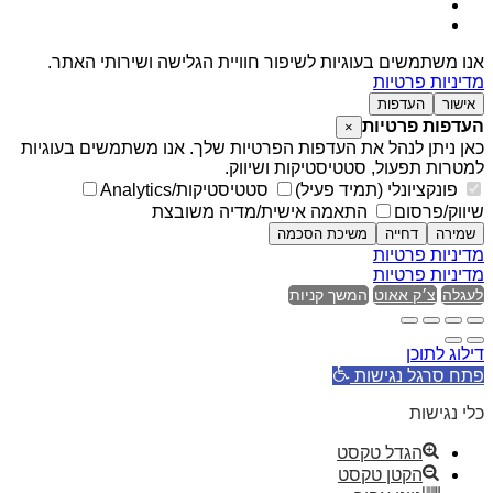
אנו משתמשים בעוגיות לשיפור חוויית הגלישה ושירותי האתר.
מדיניות פרטיות
אישור
העדפות
העדפות פרטיות
×
כאן ניתן לנהל את העדפות הפרטיות שלך. אנו משתמשים בעוגיות
למטרות תפעול, סטטיסטיקות ושיווק.
פונקציונלי (תמיד פעיל)
סטטיסטיקות/Analytics
שיווק/פרסום
התאמה אישית/מדיה משובצת
שמירה
דחייה
משיכת הסכמה
מדיניות פרטיות
מדיניות פרטיות
לעגלה
צ׳ק אאוט
המשך קניות
דילוג לתוכן
פתח סרגל נגישות
כלי נגישות
הגדל טקסט
הקטן טקסט