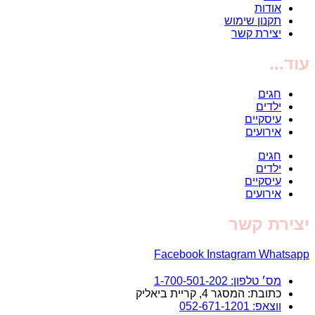
אודות
תקנון שימוש
יצירת קשר
עוד...
חגים
ילדים
עיסקיים
אירועים
חגים
ילדים
עיסקיים
אירועים
יצירת קשר
Facebook
Instagram
Whatsapp
מס׳ טלפון: 1-700-501-202
כתובת: המסגר 4, קריית ביאליק
ווצאפ: 052-671-1201