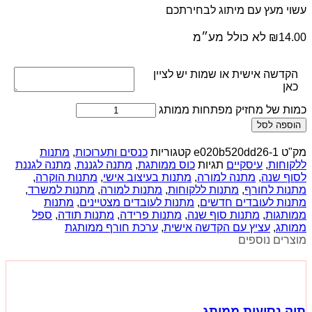
עשוי מעץ עם מיתוג לבחירתכם
לא כולל מע״מ
₪
14.00
הקדשה אישית או שמות יש לציין
כאן
כמות של מחזיק מפתחות ממותג
הוספה לסל
מק"ט
e020b520dd26-1
קטגוריות
כנסים ותערוכות
,
מתנות
ללקוחות
,
עיסקיים
תגיות
כוס ממותגת
,
מתנה לגננת
,
מתנה לגננת
לסוף שנה
,
מתנה למורה
,
מתנות בעיצוב אישי
,
מתנות הוקרה
,
מתנות לחורף
,
מתנות ללקוחות
,
מתנות למורה
,
מתנות למשרד
,
מתנות לעובדים חדשים
,
מתנות לעובדים מצטיינים
,
מתנות
ממותגות
,
מתנות סוף שנה
,
מתנות פרידה
,
מתנות תודה
,
ספל
ממותג
,
עציץ עם הקדשה אישית
,
ערכת חורף ממותגת
מוצרים נוספים
תיק נסיעות ממותג