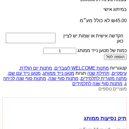
במיתוג אישי
לא כולל מע״מ
₪
45.00
הקדשה אישית או שמות יש לציין
כאן
כמות של מטען נייד ממותג
הוספה לסל
קטגוריות
מתנות WELCOME לעובדים
,
מתנות יום הולדת
,
עיסקיים
,
תחילת שנה
תגיות
מטען נייד ממותג
,
מטען נייד עם שם
,
מתנה מקורית לתלמידים
,
מתנות סוף שנה
,
מתנות סוף שנה לכיתה
ג
,
מתנות סוף שנה לתלמידים
מוצרים נוספים
תיק נסיעות ממותג