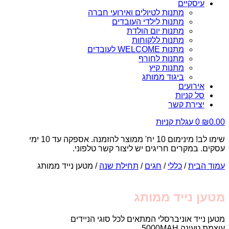
עיסקיים
מתנות לטיולים ואירועי חברה
מתנות לילדי העובדים
מתנות יום הולדת
מתנות ללקוחות
מתנות WELCOME לעובדים
מתנות לחורף
מתנות קיץ
ביגוד ממותג
אירועים
סל קניות
יצירת קשר
0.00
₪
0
עגלת קניות
שימו לב! מינימום 10 יח' ממוצר להזמנה. אספקה עד 10 ימי
עסקים. במקרים חריגים יש ליצור קשר טלפוני.
עמוד הבית
/
כללי
/
חגים
/
תחילת שנה
/ מטען נייד ממותג
מטען נייד ממותג
מטען נייד אוניברסלי המתאים לכל סוגי הניידים
עוצמת טעינה 5000MAH