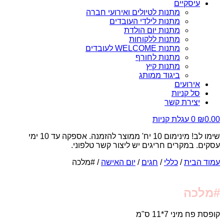
עיסקיים
מתנות לטיולים ואירועי חברה
מתנות לילדי העובדים
מתנות יום הולדת
מתנות ללקוחות
מתנות WELCOME לעובדים
מתנות לחורף
מתנות קיץ
ביגוד ממותג
אירועים
סל קניות
יצירת קשר
0.00
₪
0
עגלת קניות
שימו לב! מינימום 10 יח' ממוצר להזמנה. אספקה עד 10 ימי
עסקים. במקרים חריגים יש ליצור קשר טלפוני.
עמוד הבית
/
כללי
/
חגים
/
יום האישה
/ #מלכה
#מלכה
קופסת פח מיני 7*11 ס"מ