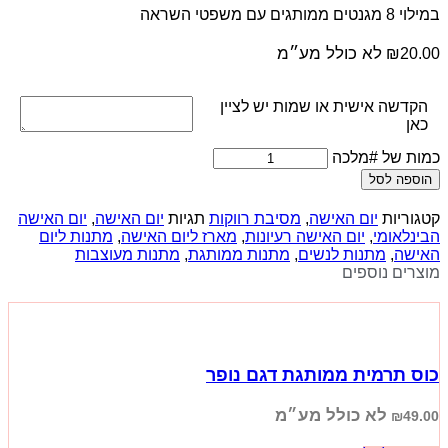
במילוי 8 מגנטים ממותגים עם משפטי השראה
לא כולל מע״מ
₪
20.00
הקדשה אישית או שמות יש לציין
כאן
כמות של #מלכה
הוספה לסל
קטגוריות
יום האישה
,
מסיבת רווקות
תגיות
יום האישה
,
יום האישה
הבינלאומי
,
יום האישה רעיונות
,
מארז ליום האישה
,
מתנות ליום
האישה
,
מתנות לנשים
,
מתנות ממותגת
,
מתנות מעוצבות
מוצרים נוספים
כוס תרמית ממותגת דגם נופר
לא כולל מע״מ
₪
49.00