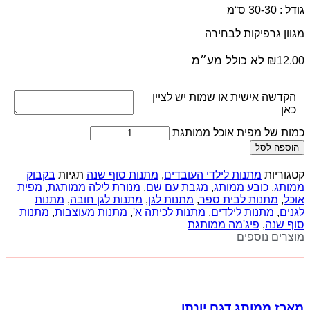
גודל : 30-30 ס“מ
מגוון גרפיקות לבחירה
לא כולל מע״מ
₪
12.00
הקדשה אישית או שמות יש לציין
כאן
כמות של מפית אוכל ממותגת
הוספה לסל
קטגוריות
מתנות לילדי העובדים
,
מתנות סוף שנה
תגיות
בקבוק
ממותג
,
כובע ממותג
,
מגבת עם שם
,
מנורת לילה ממותגת
,
מפית
אוכל
,
מתנות לבית ספר
,
מתנות לגן
,
מתנות לגן חובה
,
מתנות
לגנים
,
מתנות לילדים
,
מתנות לכיתה א'
,
מתנות מעוצבות
,
מתנות
סוף שנה
,
פיג'מה ממותגת
מוצרים נוספים
מארז ממותג דגם יונתן