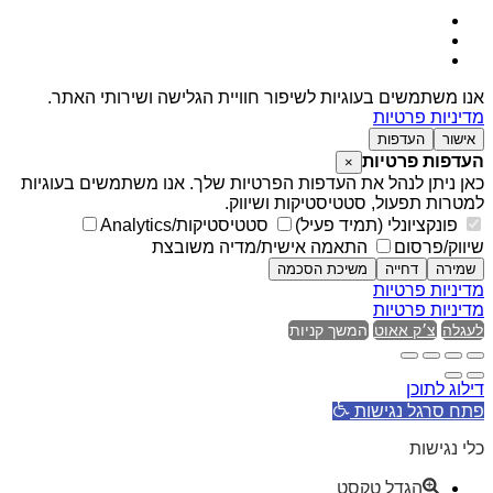
אנו משתמשים בעוגיות לשיפור חוויית הגלישה ושירותי האתר.
מדיניות פרטיות
אישור
העדפות
העדפות פרטיות
×
כאן ניתן לנהל את העדפות הפרטיות שלך. אנו משתמשים בעוגיות
למטרות תפעול, סטטיסטיקות ושיווק.
פונקציונלי (תמיד פעיל)
סטטיסטיקות/Analytics
שיווק/פרסום
התאמה אישית/מדיה משובצת
שמירה
דחייה
משיכת הסכמה
מדיניות פרטיות
מדיניות פרטיות
לעגלה
צ׳ק אאוט
המשך קניות
דילוג לתוכן
פתח סרגל נגישות
כלי נגישות
הגדל טקסט