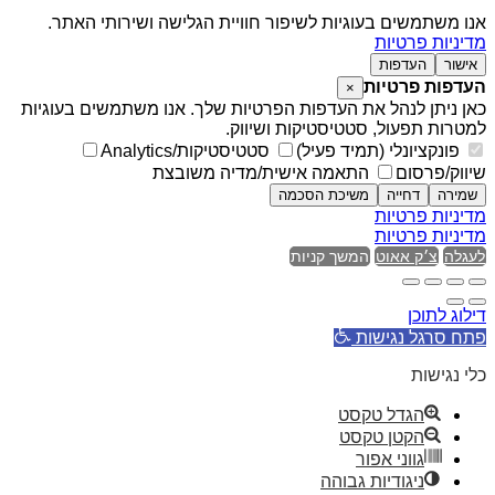
אנו משתמשים בעוגיות לשיפור חוויית הגלישה ושירותי האתר.
מדיניות פרטיות
אישור
העדפות
העדפות פרטיות
×
כאן ניתן לנהל את העדפות הפרטיות שלך. אנו משתמשים בעוגיות
למטרות תפעול, סטטיסטיקות ושיווק.
פונקציונלי (תמיד פעיל)
סטטיסטיקות/Analytics
שיווק/פרסום
התאמה אישית/מדיה משובצת
שמירה
דחייה
משיכת הסכמה
מדיניות פרטיות
מדיניות פרטיות
לעגלה
צ׳ק אאוט
המשך קניות
דילוג לתוכן
פתח סרגל נגישות
כלי נגישות
הגדל טקסט
הקטן טקסט
גווני אפור
ניגודיות גבוהה