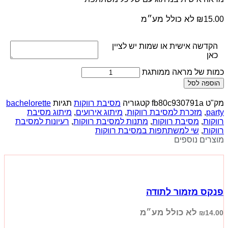
לא כולל מע״מ
₪
15.00
הקדשה אישית או שמות יש לציין
כאן
כמות של מראה ממותגת
הוספה לסל
מק"ט
fb80c930791a
קטגוריה
מסיבת רווקות
תגיות
bachelorette
party
,
מזכרת למסיבת רווקות
,
מיתוג אירועים
,
מיתוג מסיבת
רווקות
,
מסיבת רווקות
,
מתנות למסיבת רווקות
,
רעיונות למסיבת
רווקות
,
שי למשתתפות במסיבת רווקות
מוצרים נוספים
פנקס מזמור לתודה
לא כולל מע״מ
₪
14.00