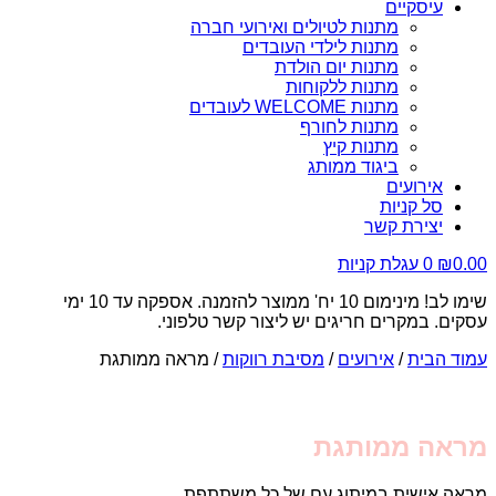
עיסקיים
מתנות לטיולים ואירועי חברה
מתנות לילדי העובדים
מתנות יום הולדת
מתנות ללקוחות
מתנות WELCOME לעובדים
מתנות לחורף
מתנות קיץ
ביגוד ממותג
אירועים
סל קניות
יצירת קשר
0.00
₪
0
עגלת קניות
שימו לב! מינימום 10 יח' ממוצר להזמנה. אספקה עד 10 ימי
עסקים. במקרים חריגים יש ליצור קשר טלפוני.
עמוד הבית
/
אירועים
/
מסיבת רווקות
/ מראה ממותגת
מראה ממותגת
מראה אישית במיתוג עם של כל משתתפת