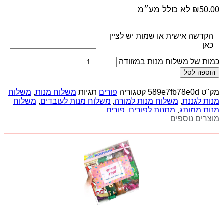
לא כולל מע״מ
₪
50.00
הקדשה אישית או שמות יש לציין
כאן
כמות של משלוח מנות במזוודה
הוספה לסל
מק"ט
589e7fb78e0d
קטגוריה
פורים
תגיות
משלוח מנות
,
משלוח
מנות לגננת
,
משלוח מנות למורה
,
משלוח מנות לעובדים
,
משלוח
מנות ממותג
,
מתנות לפורים
,
פורים
מוצרים נוספים