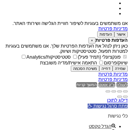
אנו משתמשים בעוגיות לשיפור חוויית הגלישה ושירותי האתר.
מדיניות פרטיות
אישור
העדפות
העדפות פרטיות
×
כאן ניתן לנהל את העדפות הפרטיות שלך. אנו משתמשים בעוגיות
למטרות תפעול, סטטיסטיקות ושיווק.
פונקציונלי (תמיד פעיל)
סטטיסטיקות/Analytics
שיווק/פרסום
התאמה אישית/מדיה משובצת
שמירה
דחייה
משיכת הסכמה
מדיניות פרטיות
מדיניות פרטיות
לעגלה
צ׳ק אאוט
המשך קניות
דילוג לתוכן
פתח סרגל נגישות
כלי נגישות
הגדל טקסט