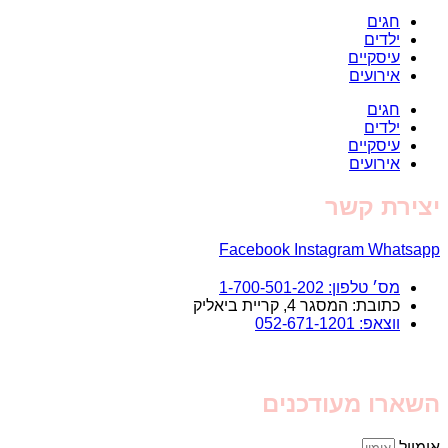
חגים
ילדים
עיסקיים
אירועים
חגים
ילדים
עיסקיים
אירועים
יצירת קשר
Facebook
Instagram
Whatsapp
מס׳ טלפון: 1-700-501-202
כתובת: המסגר 4, קריית ביאליק
ווצאפ: 052-671-1201
השארו מעודכנים
אימייל