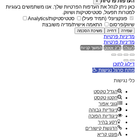
העדפות פרטיות
×
כאן ניתן לנהל את העדפות הפרטיות שלך. אנו משתמשים בעוגיות
למטרות תפעול, סטטיסטיקות ושיווק.
פונקציונלי (תמיד פעיל)
סטטיסטיקות/Analytics
שיווק/פרסום
התאמה אישית/מדיה משובצת
שמירה
דחייה
משיכת הסכמה
מדיניות פרטיות
מדיניות פרטיות
לעגלה
צ׳ק אאוט
המשך קניות
דילוג לתוכן
פתח סרגל נגישות
כלי נגישות
הגדל טקסט
הקטן טקסט
גווני אפור
ניגודיות גבוהה
ניגודיות הפוכה
רקע בהיר
הדגשת קישורים
פונט קריא