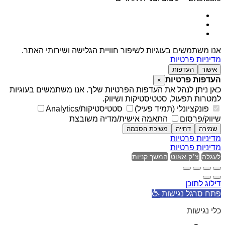
אנו משתמשים בעוגיות לשיפור חוויית הגלישה ושירותי האתר.
מדיניות פרטיות
אישור
העדפות
העדפות פרטיות
×
כאן ניתן לנהל את העדפות הפרטיות שלך. אנו משתמשים בעוגיות
למטרות תפעול, סטטיסטיקות ושיווק.
פונקציונלי (תמיד פעיל)
סטטיסטיקות/Analytics
שיווק/פרסום
התאמה אישית/מדיה משובצת
שמירה
דחייה
משיכת הסכמה
מדיניות פרטיות
מדיניות פרטיות
לעגלה
צ׳ק אאוט
המשך קניות
דילוג לתוכן
פתח סרגל נגישות
כלי נגישות