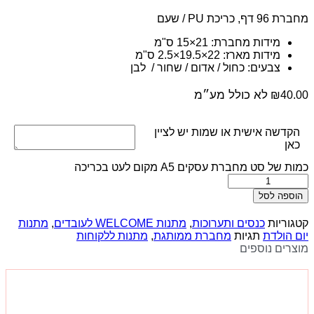
מחברת 96 דף, כריכת PU / שעם
מידות מחברת: 21×15 ס"מ
מידות מארז: 22×19.5×2.5 ס"מ
צבעים: כחול / אדום / שחור / לבן
לא כולל מע״מ
₪
40.00
הקדשה אישית או שמות יש לציין
כאן
כמות של סט מחברת עסקים A5 מקום לעט בכריכה
הוספה לסל
קטגוריות
כנסים ותערוכות
,
מתנות WELCOME לעובדים
,
מתנות
יום הולדת
תגיות
מחברת ממותגת
,
מתנות ללקוחות
מוצרים נוספים