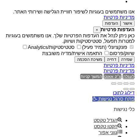
אנו משתמשים בעוגיות לשיפור חוויית הגלישה ושירותי האתר.
מדיניות פרטיות
אישור
העדפות
העדפות פרטיות
×
כאן ניתן לנהל את העדפות הפרטיות שלך. אנו משתמשים בעוגיות
למטרות תפעול, סטטיסטיקות ושיווק.
פונקציונלי (תמיד פעיל)
סטטיסטיקות/Analytics
שיווק/פרסום
התאמה אישית/מדיה משובצת
שמירה
דחייה
משיכת הסכמה
מדיניות פרטיות
מדיניות פרטיות
לעגלה
צ׳ק אאוט
המשך קניות
דילוג לתוכן
פתח סרגל נגישות
כלי נגישות
הגדל טקסט
הקטן טקסט
גווני אפור