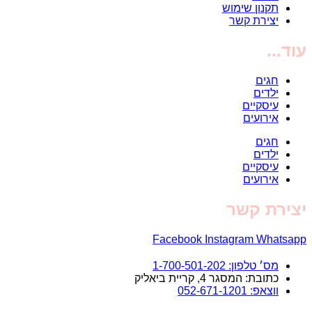
תקנון שימוש
יצירת קשר
עוד...
חגים
ילדים
עיסקיים
אירועים
חגים
ילדים
עיסקיים
אירועים
יצירת קשר
Facebook
Instagram
Whatsapp
מס׳ טלפון: 1-700-501-202
כתובת: המסגר 4, קריית ביאליק
ווצאפ: 052-671-1201