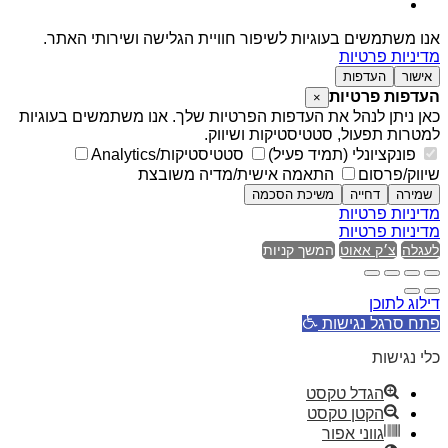
אנו משתמשים בעוגיות לשיפור חוויית הגלישה ושירותי האתר.
מדיניות פרטיות
אישור
העדפות
העדפות פרטיות
×
כאן ניתן לנהל את העדפות הפרטיות שלך. אנו משתמשים בעוגיות
למטרות תפעול, סטטיסטיקות ושיווק.
פונקציונלי (תמיד פעיל)
סטטיסטיקות/Analytics
שיווק/פרסום
התאמה אישית/מדיה משובצת
שמירה
דחייה
משיכת הסכמה
מדיניות פרטיות
מדיניות פרטיות
לעגלה
צ׳ק אאוט
המשך קניות
דילוג לתוכן
פתח סרגל נגישות
כלי נגישות
הגדל טקסט
הקטן טקסט
גווני אפור