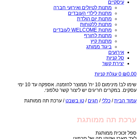
עיסקיים
מתנות לטיולים ואירועי חברה
מתנות לילדי העובדים
מתנות יום הולדת
מתנות ללקוחות
מתנות WELCOME לעובדים
מתנות לחורף
מתנות קיץ
ביגוד ממותג
אירועים
סל קניות
יצירת קשר
0.00
₪
0
עגלת קניות
שימו לב! מינימום 10 יח' ממוצר להזמנה. אספקה עד 10 ימי
עסקים. במקרים חריגים יש ליצור קשר טלפוני.
עמוד הבית
/
כללי
/
חגים
/
טו בשבט
/ ערכת תה ממותגת
ערכת תה ממותגת
ספל זכוכית ממותגת
לצד מארז שקיקי תה של סרמוני