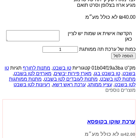
מגיע ארוז בצלופן וסרט תואם
לא כולל מע״מ
₪
40.00
הקדשה אישית או שמות יש לציין
כאן
כמות של ערכת תה ממותגת
הוספה לסל
מק"ט
01b04f19a3ba
קטגוריות
טו בשבט
,
מתנות לחורף
תגיות
טו
בשבט
,
טו בשבט בגן
,
מארז פירות יבשים
,
מארזים לטו בשבט
,
מתנות לטו בשבט
,
מתנות לעובדים לטו בשבט
,
מתנות ממותגות
לטו בשבט
,
עציץ ממותג
,
ערכת ראש דשא
,
רעיונות לטו בשבט
מוצרים נוספים
ערכת שוקו בקופסא
לא כולל מע״מ
₪
42.00