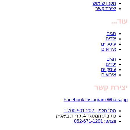
תקנון שימוש
יצירת קשר
עוד...
חגים
ילדים
עיסקיים
אירועים
חגים
ילדים
עיסקיים
אירועים
יצירת קשר
Facebook
Instagram
Whatsapp
מס׳ טלפון: 1-700-501-202
כתובת: המסגר 4, קריית ביאליק
ווצאפ: 052-671-1201