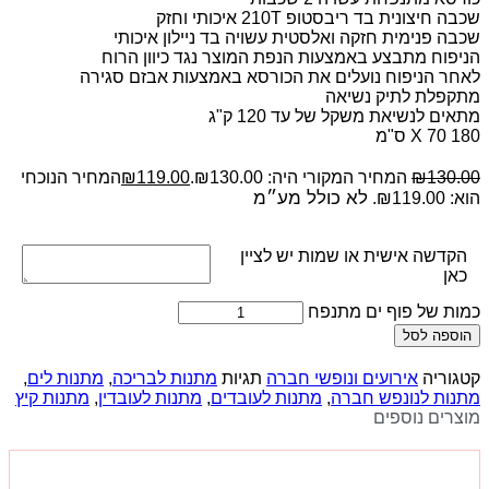
שכבה חיצונית בד ריבסטופ 210T איכותי וחזק
שכבה פנימית חזקה ואלסטית עשויה בד ניילון איכותי
הניפוח מתבצע באמצעות הנפת המוצר נגד כיוון הרוח
לאחר הניפוח נועלים את הכורסא באמצעות אבזם סגירה
מתקפלת לתיק נשיאה
מתאים לנשיאת משקל של עד 120 ק"ג
180 X 70 ס"מ
130.00
₪
המחיר המקורי היה: ₪130.00.
119.00
₪
המחיר הנוכחי
לא כולל מע״מ
הוא: ₪119.00.
הקדשה אישית או שמות יש לציין
כאן
כמות של פוף ים מתנפח
הוספה לסל
קטגוריה
אירועים ונופשי חברה
תגיות
מתנות לבריכה
,
מתנות לים
,
מתנות לנונפש חברה
,
מתנות לעובדים
,
מתנות לעובדין
,
מתנות קיץ
מוצרים נוספים