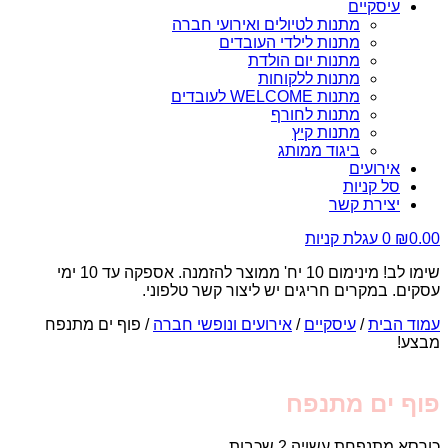
עיסקיים
מתנות לטיולים ואירועי חברה
מתנות לילדי העובדים
מתנות יום הולדת
מתנות ללקוחות
מתנות WELCOME לעובדים
מתנות לחורף
מתנות קיץ
ביגוד ממותג
אירועים
סל קניות
יצירת קשר
0.00
₪
0
עגלת קניות
שימו לב! מינימום 10 יח' ממוצר להזמנה. אספקה עד 10 ימי
עסקים. במקרים חריגים יש ליצור קשר טלפוני.
עמוד הבית
/
עיסקיים
/
אירועים ונופשי חברה
/ פוף ים מתנפח
מבצע!
פוף ים מתנפח
כורסא מתנפחת עשויה 2 שכבות