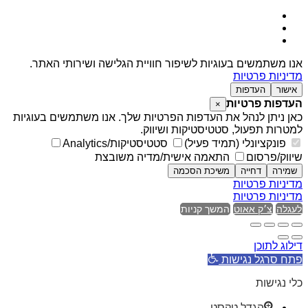
אנו משתמשים בעוגיות לשיפור חוויית הגלישה ושירותי האתר.
מדיניות פרטיות
אישור
העדפות
העדפות פרטיות
×
כאן ניתן לנהל את העדפות הפרטיות שלך. אנו משתמשים בעוגיות
למטרות תפעול, סטטיסטיקות ושיווק.
פונקציונלי (תמיד פעיל)
סטטיסטיקות/Analytics
שיווק/פרסום
התאמה אישית/מדיה משובצת
שמירה
דחייה
משיכת הסכמה
מדיניות פרטיות
מדיניות פרטיות
לעגלה
צ׳ק אאוט
המשך קניות
דילוג לתוכן
פתח סרגל נגישות
כלי נגישות
הגדל טקסט