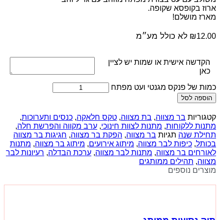
ארוז בקופסא שקופה.
מארז מושלם!
לא כולל מע״מ
₪
12.00
הקדשה אישית או שמות יש לציין
כאן
כמות של פנקס מגנטי ועט מפתח
הוספה לסל
קטגוריות
בר מצווה
,
בת מצווה
,
טקס חלאקה
,
כנסים ותערוכות
,
מתנות ללקוחות
,
מתנות לצוות חינוכי
,
ערב מקווה והפרשת חלה
,
תחילת שנה
תגיות
בר מצווה
,
הפקת בר מצווה
,
חגיגות בר מצווה
בכותל
,
כיפות לבר מצווה
,
מיתוג אירועים
,
מיתוג בר מצווה
,
מתנות
לאורחים בר מצווה
,
מתנות לבר מצווה
,
ערכת הבדלה
,
רעיונות לבר
מצווה
,
תהילים ממותגים
מוצרים נוספים