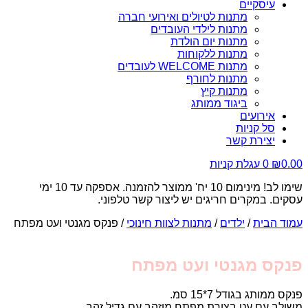
עיסקיים
מתנות לטיולים ואירועי חברה
מתנות לילדי העובדים
מתנות יום הולדת
מתנות ללקוחות
מתנות WELCOME לעובדים
מתנות לחורף
מתנות קיץ
ביגוד ממותג
אירועים
סל קניות
יצירת קשר
0.00
₪
0
עגלת קניות
שימו לב! מינימום 10 יח' ממוצר להזמנה. אספקה עד 10 ימי
עסקים. במקרים חריגים יש ליצור קשר טלפוני.
עמוד הבית
/
ילדים
/
מתנות לצוות חינוכי
/ פנקס מגנטי ועט מפתח
פנקס מגנטי ועט מפתח
פנקס ממותג בגודל 7*15 סמ.
משולב עם עט בצורת מפתח מוזהב עם גדיל זהב