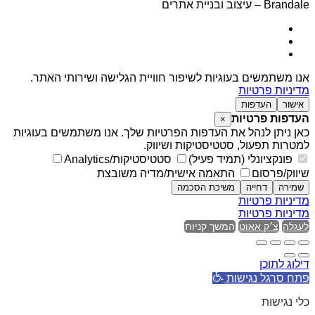
Brandale – עיצוב ובניית אתרים
אנו משתמשים בעוגיות לשיפור חוויית הגלישה ושירותי האתר.
מדיניות פרטיות
אישור
העדפות
העדפות פרטיות
×
כאן ניתן לנהל את העדפות הפרטיות שלך. אנו משתמשים בעוגיות
למטרות תפעול, סטטיסטיקות ושיווק.
פונקציונלי (תמיד פעיל)
סטטיסטיקות/Analytics
שיווק/פרסום
התאמה אישית/מדיה משובצת
שמירה
דחייה
משיכת הסכמה
מדיניות פרטיות
מדיניות פרטיות
לעגלה
צ׳ק אאוט
המשך קניות
דילוג לתוכן
פתח סרגל נגישות
כלי נגישות