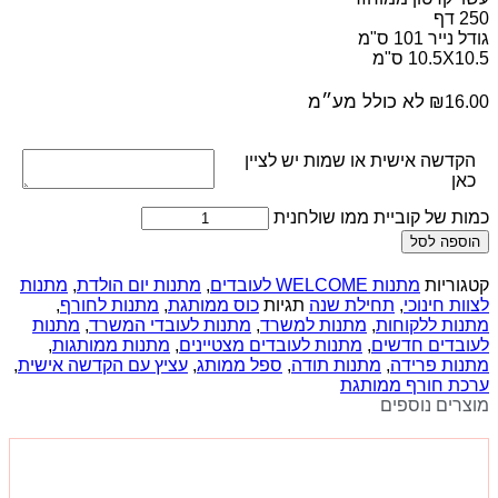
250 דף
גודל נייר 101 ס"מ
10.5X10.5 ס"מ
לא כולל מע״מ
₪
16.00
הקדשה אישית או שמות יש לציין
כאן
כמות של קוביית ממו שולחנית
הוספה לסל
קטגוריות
מתנות WELCOME לעובדים
,
מתנות יום הולדת
,
מתנות
לצוות חינוכי
,
תחילת שנה
תגיות
כוס ממותגת
,
מתנות לחורף
,
מתנות ללקוחות
,
מתנות למשרד
,
מתנות לעובדי המשרד
,
מתנות
לעובדים חדשים
,
מתנות לעובדים מצטיינים
,
מתנות ממותגות
,
מתנות פרידה
,
מתנות תודה
,
ספל ממותג
,
עציץ עם הקדשה אישית
,
ערכת חורף ממותגת
מוצרים נוספים