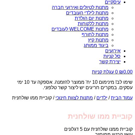
עיסקיים
מתנות לטיולים ואירועי חברה
מתנות לילדי העובדים
מתנות יום הולדת
מתנות ללקוחות
מתנות WELCOME לעובדים
מתנות לחורף
מתנות קיץ
ביגוד ממותג
אירועים
סל קניות
יצירת קשר
0.00
₪
0
עגלת קניות
שימו לב! מינימום 10 יח' ממוצר להזמנה. אספקה עד 10 ימי
עסקים. במקרים חריגים יש ליצור קשר טלפוני.
עמוד הבית
/
ילדים
/
מתנות לצוות חינוכי
/ קוביית ממו שולחנית
קוביית ממו שולחנית
קוביית ממנו שולחנית עם 5 דגלונים
עשוי קרטון ממוחזר