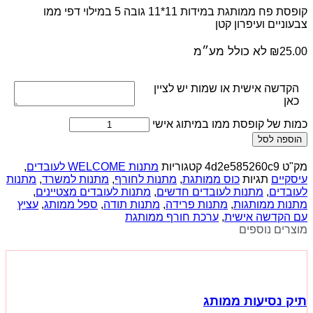
קופסת פח ממותגת במידות 11*11 גובה 5 במילוי דפי ממו
צבעוניים ועיפרון קטן
לא כולל מע״מ
₪
25.00
הקדשה אישית או שמות יש לציין
כאן
כמות של קופסת ממו במיתוג אישי
הוספה לסל
מק"ט
4d2e585260c9
קטגוריות
מתנות WELCOME לעובדים
,
עיסקיים
תגיות
כוס ממותגת
,
מתנות לחורף
,
מתנות למשרד
,
מתנות
לעובדים
,
מתנות לעובדים חדשים
,
מתנות לעובדים מצטיינים
,
מתנות ממותגות
,
מתנות פרידה
,
מתנות תודה
,
ספל ממותג
,
עציץ
עם הקדשה אישית
,
ערכת חורף ממותגת
מוצרים נוספים
תיק נסיעות ממותג