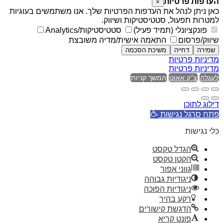
העדפות פרטיות
×
כאן ניתן לנהל את העדפות הפרטיות שלך. אנו משתמשים בעוגיות
למטרות תפעול, סטטיסטיקות ושיווק.
פונקציונלי (תמיד פעיל)
סטטיסטיקות/Analytics
שיווק/פרסום
התאמה אישית/מדיה משובצת
שמירה
דחייה
משיכת הסכמה
מדיניות פרטיות
מדיניות פרטיות
לעגלה
צ׳ק אאוט
המשך קניות
דילוג לתוכן
פתח סרגל נגישות
כלי נגישות
הגדל טקסט
הקטן טקסט
גווני אפור
ניגודיות גבוהה
ניגודיות הפוכה
רקע בהיר
הדגשת קישורים
פונט קריא