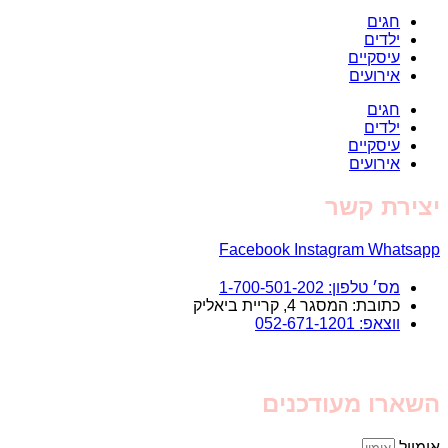
חגים
ילדים
עיסקיים
אירועים
חגים
ילדים
עיסקיים
אירועים
יצירת קשר
Facebook
Instagram
Whatsapp
מס׳ טלפון: 1-700-501-202
כתובת: המסגר 4, קריית ביאליק
ווצאפ: 052-671-1201
השארו מעודכנים
אימייל